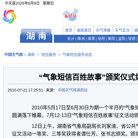
今天是
2026年8月9日
星期日
首页
湖南首页
天气预报
天气实况
湖
长沙
|
株洲
|
湘潭
|
岳阳
|
衡阳
|
益阳
|
常德
|
中国天气网
>
湖南
>
短信服务
>
气象短信服务动态
“气象短信百姓故事”颁奖仪式
2010-07-21 17:25:51 来源：
中国天气网湖南站
2010年5月17日至6月30日为期一个半月的“气象
圆满落下帷幕，7月12-13日“气象短信百姓故事”征文活
12日上午，湖南省气象局副局长刘家清、省公共
征文活动一等奖、三等奖获得者谭仕芳、张书志颁奖。颁