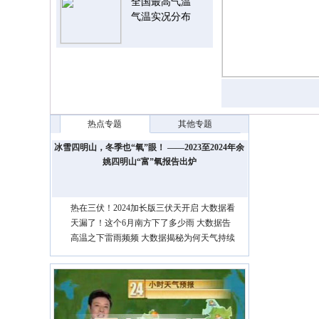
全国最高气温
气温实况分布
热点专题
其他专题
冰雪四明山，冬季也“氧”眼！ ——2023至2024年余
姚四明山“富”氧报告出炉
热在三伏！2024加长版三伏天开启 大数据看
哪里三伏高温最多
天漏了！这个6月南方下了多少雨 大数据告
诉你暴雨是否越来越多了
高温之下雷雨频频 大数据揭秘为何天气持续
晴热还会下雨