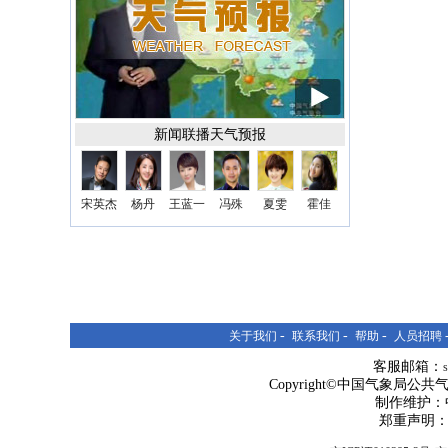
新闻联播天气预报
宋英杰
杨丹
王蓝一
冯殊
夏雯
霍佳
-
-
-
关于我们
联系我们
帮助
人员招聘
客服邮箱：
Copyright©中国气象局公共气象服
制作维护：
郑重声明