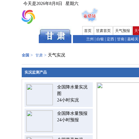
今天是
2026年8月8日
星期六
首页
甘肃首页
天气预报
天
|
|
|
|
兰州
白银
定西
甘南
嘉峪关
>
>
天气实况
全国
甘肃
实况监测产品
全国降水量实况
图
24小时实况
全国降水量预报
24小时预报