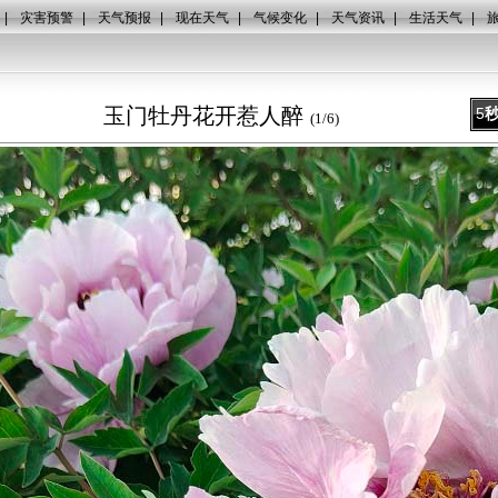
|
灾害预警
|
天气预报
|
现在天气
|
气候变化
|
天气资讯
|
生活天气
|
玉门牡丹花开惹人醉
5
(
1
/
6
)