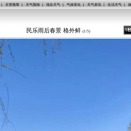
|
灾害预警
|
天气预报
|
现在天气
|
气候变化
|
天气资讯
|
生活天气
|
民乐雨后春景 格外鲜
5
(
1
/
5
)