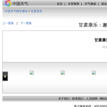
首页
|
灾害预警
|
天气预报
|
现在
中国天气网甘肃站
>
甘肃首页
上一图集
|
下一图集
甘肃康乐：
甘肃康
20
关于我们
-
联系我们
-
人员招聘
-
网站
客户服务热线：400-6000