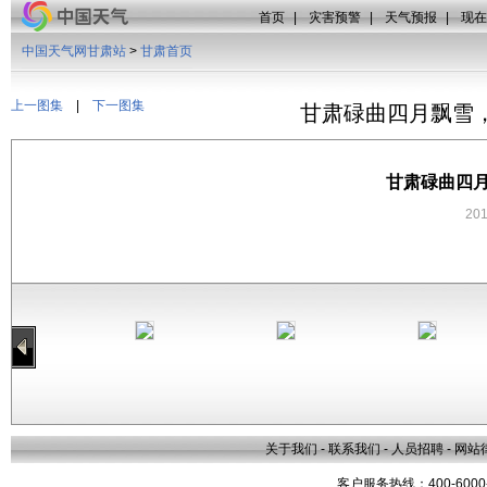
首页
|
灾害预警
|
天气预报
|
现在
中国天气网甘肃站
>
甘肃首页
上一图集
|
下一图集
甘肃碌曲四月飘雪
甘肃碌曲四
20
关于我们
-
联系我们
-
人员招聘
-
网站
客户服务热线：400-6000