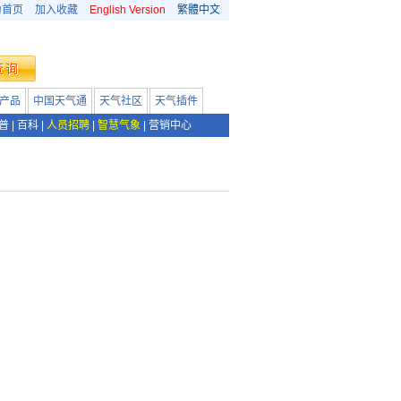
为首页
加入收藏
English Version
繁體中文
产品
中国天气通
天气社区
天气插件
普
|
百科
|
人员招聘
|
智慧气象
|
营销中心