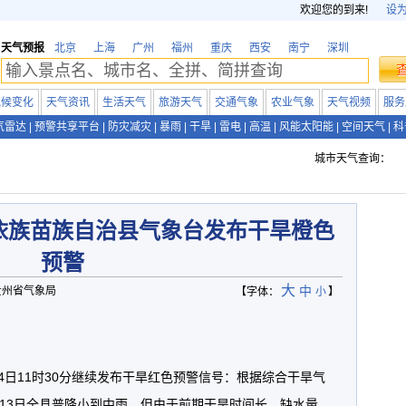
欢迎您的到来!
设
天气预报
北京
上海
广州
福州
重庆
西安
南宁
深圳
气候变化
天气资讯
生活天气
旅游天气
交通气象
农业气象
天气视频
服务
气雷达
|
预警共享平台
|
防灾减灾
|
暴雨
|
干旱
|
雷电
|
高温
|
风能太阳能
|
空间天气
|
科
城市天气查询：
依族苗族自治县气象台发布干旱橙色
预警
大
中
源：贵州省气象局
【字体：
小
】
14日11时30分继续发布干旱红色预警信号：根据综合干旱气
13日全县普降小到中雨，但由于前期干旱时间长，缺水量