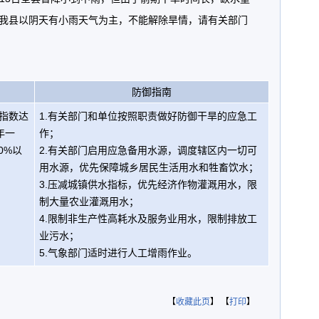
天我县以阴天有小雨天气为主，不能解除旱情，请有关部门
防御指南
指数达
1.有关部门和单位按照职责做好防御干旱的应急工
年一
作；
0%以
2.有关部门启用应急备用水源，调度辖区内一切可
用水源，优先保障城乡居民生活用水和牲畜饮水；
3.压减城镇供水指标，优先经济作物灌溉用水，限
制大量农业灌溉用水；
4.限制非生产性高耗水及服务业用水，限制排放工
业污水；
5.气象部门适时进行人工增雨作业。
【
收藏此页
】 【
打印
】