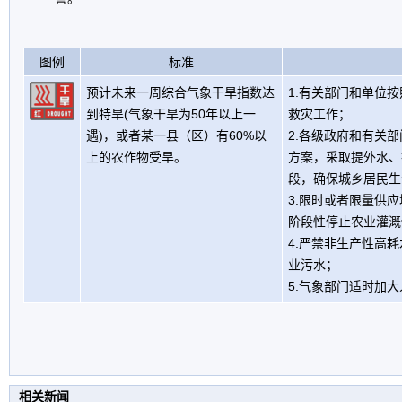
图例
标准
预计未来一周综合气象干旱指数达
1.有关部门和单位
到特旱(气象干旱为50年以上一
救灾工作；
遇)，或者某一县（区）有60%以
2.各级政府和有关
上的农作物受旱。
方案，采取提外水、
段，确保城乡居民生
3.限时或者限量供
阶段性停止农业灌溉
4.严禁非生产性高
业污水；
5.气象部门适时加
相关新闻