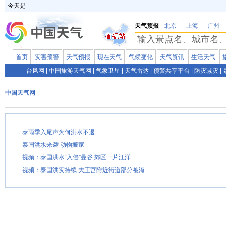
今天是
天气预报
北京
上海
广州
首页
灾害预警
天气预报
现在天气
气候变化
天气资讯
生活天气
台风网
|
中国旅游天气网
|
气象卫星
|
天气雷达
|
预警共享平台
|
防灾减灾
|
中国天气网
泰雨季入尾声为何洪水不退
泰国洪水来袭 动物搬家
视频：泰国洪水“入侵”曼谷 郊区一片汪洋
视频：泰国洪灾持续 大王宫附近街道部分被淹