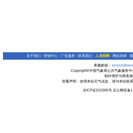
关于我们
-
营销中心
-
广告服务
-
联系我们
-
人员招聘
-
网站律师
-
客服邮箱：
service@wea
Copyright©中国气象局公共气象服务中心 All
制作维护与商务推
郑重声明：使用本站天气信息，请与本站联系
京ICP证010385号 京公网安备1