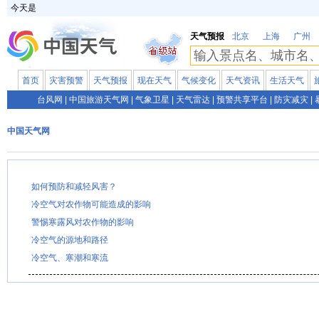
今天是
天气预报
北京
上海
广州
首页
灾害预警
天气预报
现在天气
气候变化
天气资讯
生活天气
台风网
|
中国旅游天气网
|
气象卫星
|
天气雷达
|
预警共享平台
|
防灾减灾
|
中国天气网
如何预防和减轻风害？
冷空气对农作物可能造成的影响
警惕寒露风对农作物的影响
冷空气的源地和路径
冷空气、寒潮和寒流