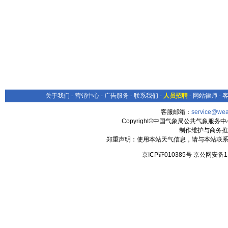
关于我们
-
营销中心
-
广告服务
-
联系我们
-
人员招聘
-
网站律师
-
客服邮箱：
service@wea
Copyright©中国气象局公共气象服务中心 All
制作维护与商务推
郑重声明：使用本站天气信息，请与本站联系
京ICP证010385号 京公网安备1