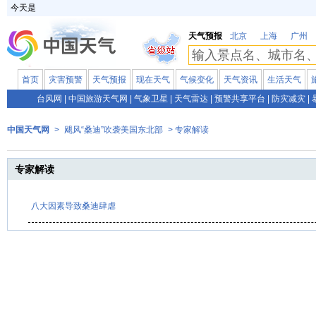
今天是
天气预报
北京
上海
广州
首页
灾害预警
天气预报
现在天气
气候变化
天气资讯
生活天气
台风网
|
中国旅游天气网
|
气象卫星
|
天气雷达
|
预警共享平台
|
防灾减灾
|
中国天气网
>
飓风“桑迪”吹袭美国东北部
> 专家解读
专家解读
八大因素导致桑迪肆虐