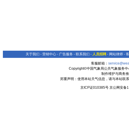
关于我们
-
营销中心
-
广告服务
-
联系我们
-
人员招聘
-
网站律师
-
客服邮箱：
service@wea
Copyright©中国气象局公共气象服务中心 All
制作维护与商务推
郑重声明：使用本站天气信息，请与本站联系
京ICP证010385号 京公网安备1