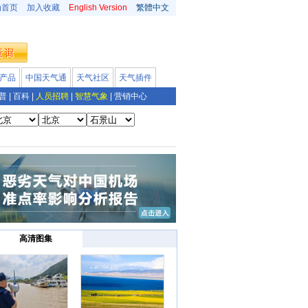
为首页
加入收藏
English Version
繁體中文
产品
中国天气通
天气社区
天气插件
普
|
百科
|
人员招聘
|
智慧气象
|
营销中心
高清图集