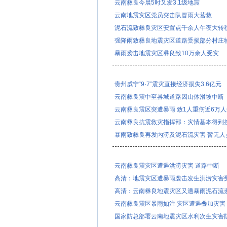
云南彝良今晨5时又发3.1级地震
云南地震灾区党员突击队冒雨大营救
泥石流致彝良灾区安置点千余人午夜大转
强降雨致彝良地震灾区道路受损部分村庄
暴雨袭击地震灾区彝良致10万余人受灾
贵州威宁“9·7”震灾直接经济损失3.6亿元
云南彝良震中至县城道路因山体滑坡中断
云南彝良震区突遭暴雨 致1人重伤近6万
云南彝良抗震救灾指挥部：灾情基本得到
暴雨致彝良再发内涝及泥石流灾害 暂无人
云南彝良震灾区遭遇洪涝灾害 道路中断
高清：地震灾区遭暴雨袭击发生洪涝灾害
高清：云南彝良地震灾区又遭暴雨泥石流
云南彝良震区暴雨如注 灾区遭遇叠加灾害
国家防总部署云南地震灾区水利次生灾害