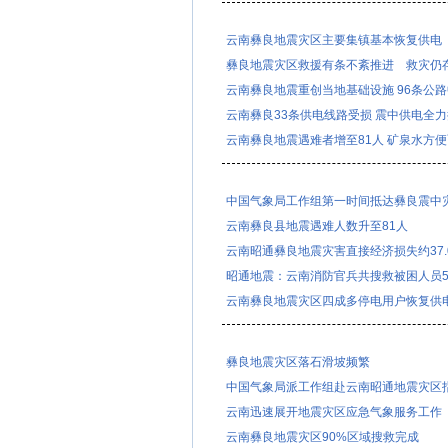
云南彝良地震灾区主要集镇基本恢复供电
彝良地震灾区救援有条不紊推进 救灾仍
云南彝良地震重创当地基础设施 96条公
云南彝良33条供电线路受损 震中供电全
云南彝良地震遇难者增至81人 矿泉水方
中国气象局工作组第一时间抵达彝良震中
云南彝良县地震遇难人数升至81人
云南昭通彝良地震灾害直接经济损失约37.
昭通地震：云南消防官兵共搜救被困人员5
云南彝良地震灾区四成多停电用户恢复供
彝良地震灾区落石滑坡频繁
中国气象局派工作组赴云南昭通地震灾区
云南迅速展开地震灾区应急气象服务工作
云南彝良地震灾区90%区域搜救完成