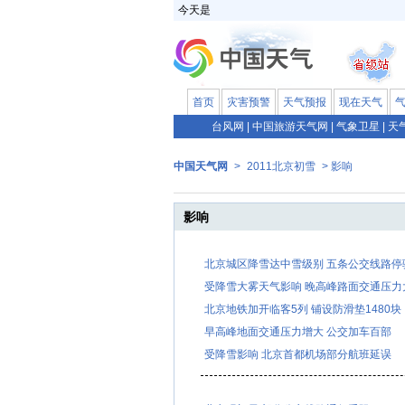
今天是
首页
灾害预警
天气预报
现在天气
台风网
|
中国旅游天气网
|
气象卫星
|
天
中国天气网
>
2011北京初雪
> 影响
影响
北京城区降雪达中雪级别 五条公交线路停
受降雪大雾天气影响 晚高峰路面交通压力
北京地铁加开临客5列 铺设防滑垫1480块
早高峰地面交通压力增大 公交加车百部
受降雪影响 北京首都机场部分航班延误