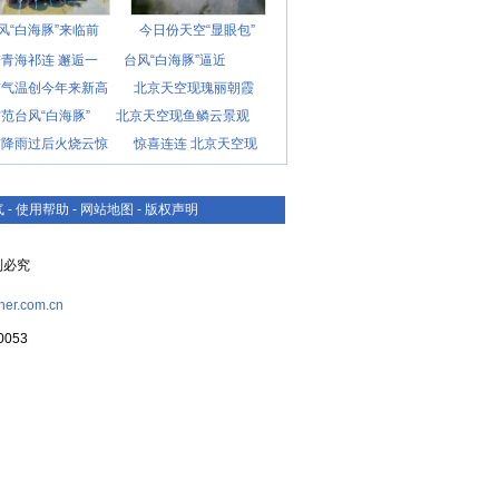
风“白海豚”来临前
今日份天空“显眼包”
青海祁连 邂逅一
台风“白海豚”逼近
京气温创今年来新高
北京天空现瑰丽朝霞
范台风“白海豚”
北京天空现鱼鳞云景观
京降雨过后火烧云惊
惊喜连连 北京天空现
气
-
使用帮助
-
网站地图
-
版权声明
复制必究
her.com.cn
053