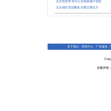
北京现初雪 部分公交线路通行受阻
北京城区雪花飘落 加重交通压力
关于我们
-
营销中心
-
广告服务
-
Cop
郑重声明