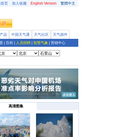
为首页
加入收藏
English Version
繁體中文
产品
中国天气通
天气社区
天气插件
普
|
百科
|
人员招聘
|
智慧气象
|
营销中心
高清图集