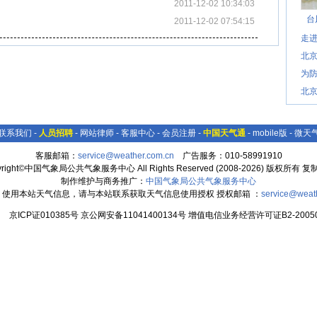
2011-12-02 10:34:03
台
2011-12-02 07:54:15
走进
北
为防
北
联系我们
-
人员招聘
-
网站律师
-
客服中心
-
会员注册
-
中国天气通
-
mobile版
-
微天
客服邮箱：
service@weather.com.cn
广告服务：010-58991910
yright©中国气象局公共气象服务中心 All Rights Reserved (2008-2026) 版权所有 
制作维护与商务推广：
中国气象局公共气象服务中心
：使用本站天气信息，请与本站联系获取天气信息使用授权 授权邮箱 ：
service@weat
京ICP证010385号 京公网安备11041400134号 增值电信业务经营许可证B2-20050