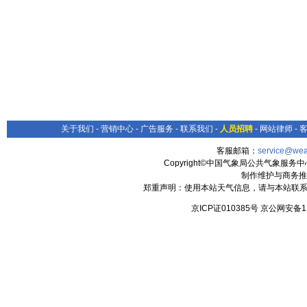
关于我们
-
营销中心
-
广告服务
-
联系我们
-
人员招聘
-
网站律师
-
客服邮箱：
service@wea
Copyright©中国气象局公共气象服务中心 All
制作维护与商务推
郑重声明：使用本站天气信息，请与本站联系
京ICP证010385号 京公网安备1