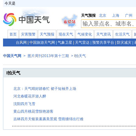
今天是
天气预报
北京
上海
广州
首页
灾害预警
天气预报
现在天气
气候变化
天气资讯
生活天气
台风网
|
中国旅游天气网
|
气象卫星
|
天气雷达
|
预警共享平台
|
防灾减灾
|
中国天气网
>
图片周刊2013年第十三期
> I拍天气
I拍天气
北京：天气晴好踏春忙 裙子短袖齐上场
河北春暖花开游人醉
沈阳四月飞雪
黄山四月桃花雪惊艳游客
吉林四月天银装素裹美景观 雪雨缠绵出行难