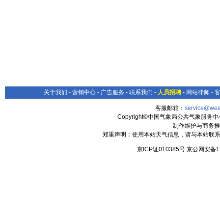
关于我们
-
营销中心
-
广告服务
-
联系我们
-
人员招聘
-
网站律师
-
客服邮箱：
service@wea
Copyright©中国气象局公共气象服务中心 All
制作维护与商务推
郑重声明：使用本站天气信息，请与本站联系
京ICP证010385号 京公网安备1