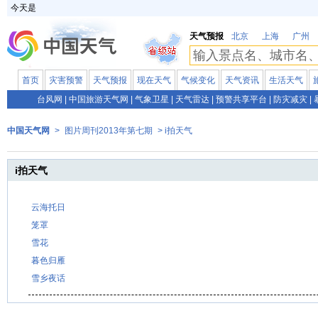
今天是
天气预报
北京
上海
广州
首页
灾害预警
天气预报
现在天气
气候变化
天气资讯
生活天气
台风网
|
中国旅游天气网
|
气象卫星
|
天气雷达
|
预警共享平台
|
防灾减灾
|
中国天气网
>
图片周刊2013年第七期
> i拍天气
i拍天气
云海托日
笼罩
雪花
暮色归雁
雪乡夜话