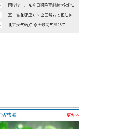
3
雨哗哗！广东今日强降雨继续“控场”...
4
五一赏花哪里好？全国赏花地图助你寻...
5
北京天气转好 今天最高气温23℃
生活旅游
更多>>