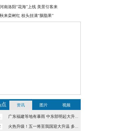
河南洛阳“花海”上线 美景引客来
秋来栾树红 枝头挂满“胭脂果”
热点
资讯
图片
视频
1
广东福建等地有暴雨 中东部明起大升...
2
火热升级！五一将至我国迎大升温 多...