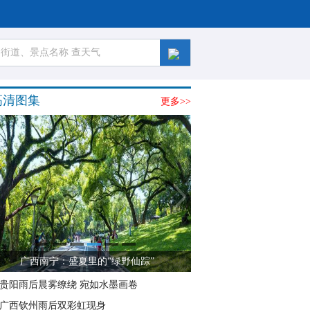
高清图集
更多>>
广西南宁：盛夏里的“绿野仙踪”
贵阳雨后晨雾缭绕 宛如水墨画卷
广西钦州雨后双彩虹现身