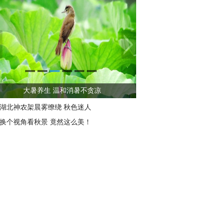
大暑养生 温和消暑不贪凉
湖北神农架晨雾缭绕 秋色迷人
换个视角看秋景 竟然这么美！