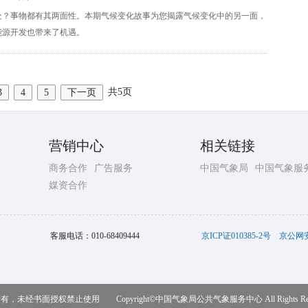
处？事物都有其两面性。本期气候变化故事为您揭露气候变化中的另一面，
能源开发也带来了机遇。
共5页
3
4
5
下一页
营销中心
相关链接
商务合作
广告服务
中国气象局
中国气象服
媒资合作
客服电话：
010-68409444
京ICP证010385-2号
京公网安备
，未经书面授权禁止使用 Copyright©
中国气象局公共气象服务中心
All Rights R