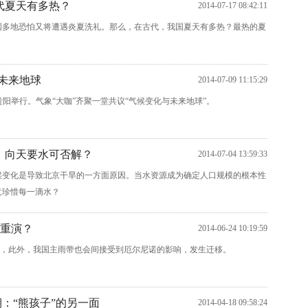
代夏天有多热？
2014-07-17 08:42:11
国多地恐怕又将遭遇炎夏洗礼。那么，在古代，我国夏天有多热？最热的夏
未来地球
2014-07-09 11:15:29
在贵阳举行。气象“大咖”齐聚一堂共议“气候变化与未来地球”。
、向天要水可否解？
2014-07-04 13:59:33
候变化是导致北京干旱的一方面原因。当水资源成为确定人口规模的根本性
意珍惜每一滴水？
将重演？
2014-06-24 10:19:59
，此外，我国主雨带也会间接受到厄尔尼诺的影响，发生迁移。
期：“熊孩子”的另一面
2014-04-18 09:58:24