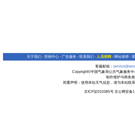
关于我们
-
营销中心
-
广告服务
-
联系我们
-
人员招聘
-
网站律师
-
客服邮箱：
service@wea
Copyright©中国气象局公共气象服务中心 All
制作维护与商务推
郑重声明：使用本站天气信息，请与本站联系
京ICP证010385号 京公网安备1