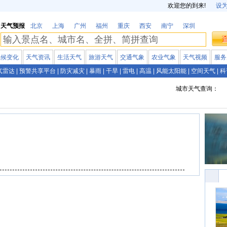
欢迎您的到来!
设
天气预报
北京
上海
广州
福州
重庆
西安
南宁
深圳
气候变化
天气资讯
生活天气
旅游天气
交通气象
农业气象
天气视频
服务
气雷达
|
预警共享平台
|
防灾减灾
|
暴雨
|
干旱
|
雷电
|
高温
|
风能太阳能
|
空间天气
|
科
城市天气查询：