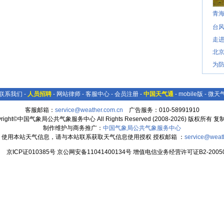
青
台风
走进
北
为防
联系我们
-
人员招聘
-
网站律师
-
客服中心
-
会员注册
-
中国天气通
-
mobile版
-
微天
客服邮箱：
service@weather.com.cn
广告服务：010-58991910
yright©中国气象局公共气象服务中心 All Rights Reserved (2008-2026) 版权所有 
制作维护与商务推广：
中国气象局公共气象服务中心
：使用本站天气信息，请与本站联系获取天气信息使用授权 授权邮箱 ：
service@weat
京ICP证010385号 京公网安备11041400134号 增值电信业务经营许可证B2-20050