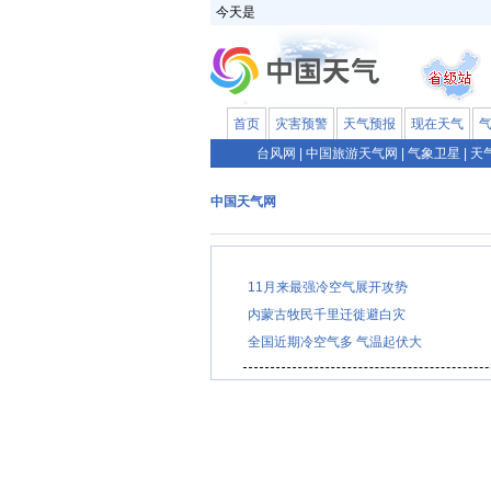
今天是
首页
灾害预警
天气预报
现在天气
台风网
|
中国旅游天气网
|
气象卫星
|
天
中国天气网
11月来最强冷空气展开攻势
内蒙古牧民千里迁徙避白灾
全国近期冷空气多 气温起伏大