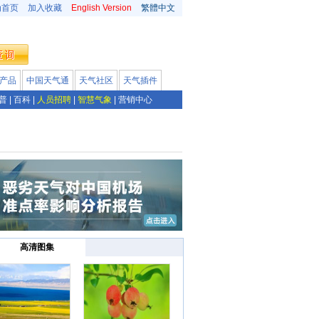
为首页
加入收藏
English Version
繁體中文
产品
中国天气通
天气社区
天气插件
普
|
百科
|
人员招聘
|
智慧气象
|
营销中心
高清图集