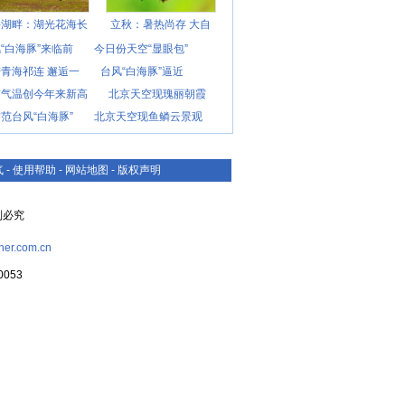
海湖畔：湖光花海长
立秋：暑热尚存 大自
“白海豚”来临前
今日份天空“显眼包”
青海祁连 邂逅一
台风“白海豚”逼近
京气温创今年来新高
北京天空现瑰丽朝霞
范台风“白海豚”
北京天空现鱼鳞云景观
气
-
使用帮助
-
网站地图
-
版权声明
复制必究
her.com.cn
053