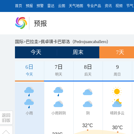
首页
预报
预警
雷达
云图
天气地图
专业产品
资讯
视频
节气
预报
国际
>
巴拉圭
>
佩卓璜卡巴耶洛（Pedrojuancaballero）
今天
周末
7天
6日
7日
8日
9
今天
明天
后天
周日
小雨
小雨转阴
阴
晴转多云
32°C
30°C