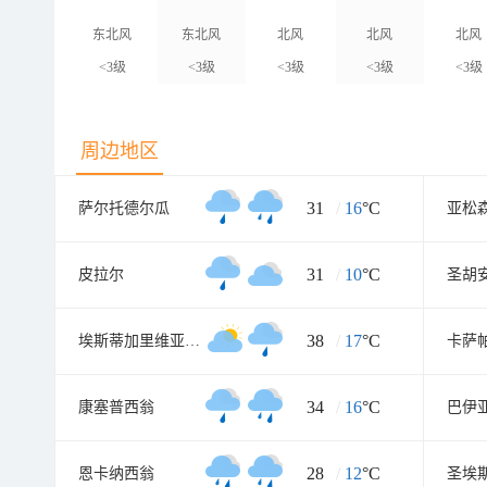
东北风
东北风
北风
北风
北风
<3级
<3级
<3级
<3级
<3级
周边地区
31
/
16
°C
萨尔托德尔瓜
亚松
31
/
10
°C
皮拉尔
圣胡
38
/
17
°C
埃斯蒂加里维亚元帅镇
卡萨
34
/
16
°C
康塞普西翁
巴伊
28
/
12
°C
恩卡纳西翁
圣埃