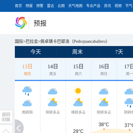
首页
预报
预警
雷达
云图
天气地图
专业产品
资讯
视频
节气
预报
国际
>
巴拉圭
>
佩卓璜卡巴耶洛（Pedrojuancaballero）
今天
周末
7天
13日
14日
15日
16日
17
周四
周五
周六
周日
周
雨转阴
阴转多云
晴转多云
阴转多云
阴转
38°C
37°
29°C