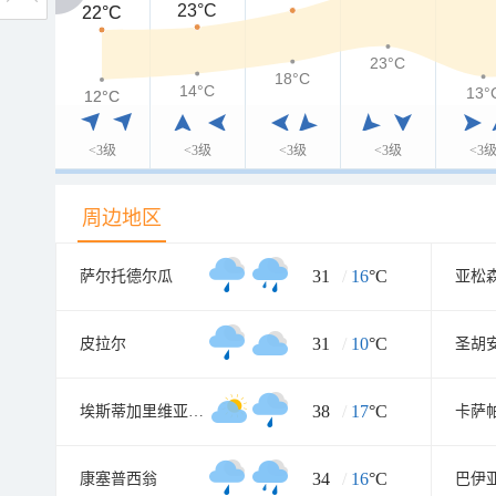
23°C
22°C
22°C
23°C
18°C
14°C
13°
12°C
12°C
<3级
<3级
<3级
<3级
<3
周边地区
31
/
16
°C
萨尔托德尔瓜
亚松
31
/
10
°C
皮拉尔
圣胡
38
/
17
°C
埃斯蒂加里维亚元帅镇
卡萨
34
/
16
°C
康塞普西翁
巴伊