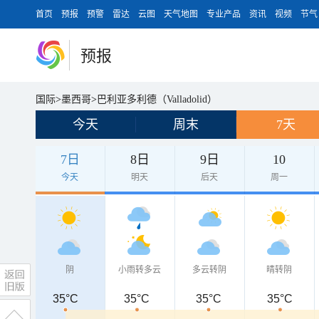
首页
预报
预警
雷达
云图
天气地图
专业产品
资讯
视频
节气
预报
国际
>
墨西哥
>
巴利亚多利德（Valladolid）
今天
周末
7天
7日
8日
9日
10
今天
明天
后天
周一
阴
小雨转多云
多云转阴
晴转阴
35°C
35°C
35°C
35°C
35°C