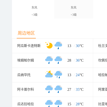
东风
东风
<3级
<3级
周边地区
13
/
30
°C
阿瓜斯卡连特斯
杜兰
28
/
36
°C
埃姆帕尔姆
坎佩
13
/
24
°C
瓜纳华托
哈拉
27
/
35
°C
阿卡普尔科
阿里
15
/
28
°C
瓜达拉哈拉
比亚