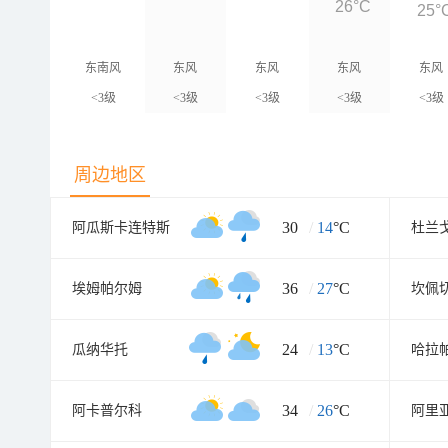
26°C
25°
东南风
东风
东风
东风
东风
<3级
<3级
<3级
<3级
<3级
周边地区
30
/
14
°C
阿瓜斯卡连特斯
杜兰
36
/
27
°C
埃姆帕尔姆
坎佩
24
/
13
°C
瓜纳华托
哈拉
34
/
26
°C
阿卡普尔科
阿里