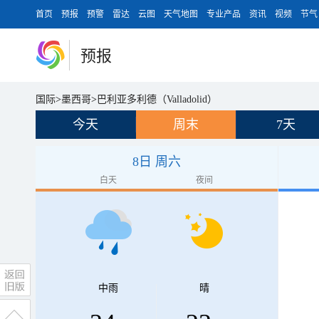
首页
预报
预警
雷达
云图
天气地图
专业产品
资讯
视频
节气
预报
国际
>
墨西哥
>
巴利亚多利德（Valladolid）
今天
周末
7天
8日 周六
白天
夜间
中雨
晴