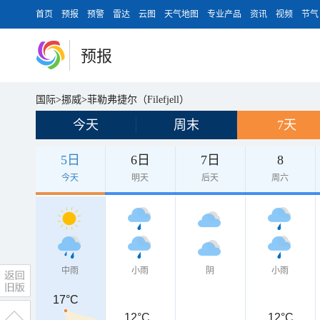
首页
预报
预警
雷达
云图
天气地图
专业产品
资讯
视频
节气
预报
国际
>
挪威
>
菲勒弗捷尔（Filefjell）
今天
周末
7天
5日
6日
7日
8
今天
明天
后天
周六
中雨
小雨
阴
小雨
17°C
17°C
12°C
12°C