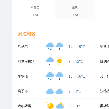
东南风
东风
<3级
<3级
周边地区
14
/
19
°C
哈马尔
奥斯
8
/
15
°C
阿尔塔机场
班纳
13
/
16
°C
卑尔根
艾于
2
/
3
°C
埃季岛
法格
9
/
16
°C
哈尔斯塔
奥斯