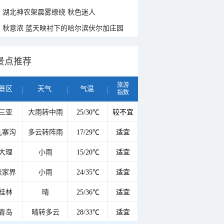
湖北神农架晨雾缭绕 秋色迷人
秋意浓 蓝天映衬下的哈尔滨伏尔加庄园
景点推荐
旅游
景区
天气
气温
指数
三亚
大雨转中雨
25/30℃
较不宜
九寨沟
多云转阵雨
17/29℃
适宜
大理
小雨
15/20℃
适宜
张家界
小雨
24/35℃
适宜
桂林
晴
25/36℃
适宜
青岛
晴转多云
28/33℃
适宜