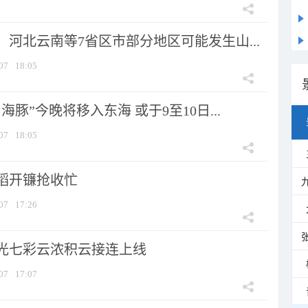
河北云南等7省区市部分地区可能发生山...
07
18:05
海豚”今晚将移入东海 或于9至10日...
07
18:05
稻开镰抢收忙
07
17:26
光七彩云浓积云接连上线
07
17:07