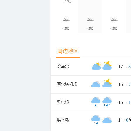
7°C
南风
南风
南风
<3级
<3级
<3级
周边地区
17
/
8
哈马尔
15
/
7
阿尔塔机场
15
/
1
卑尔根
1
/
0
°
埃季岛