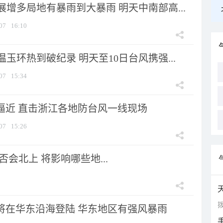
增多局地有暴雨到大暴雨 明天中南部高...
07
16:10
玉环热到破纪录 明天至10日台风携强...
07
15:34
”逼近 直击浙江各地防台风一线现场
07
15:26
会北上 将影响哪些地...
拨
”将在华东沿海登陆 华东地区有强风暴雨