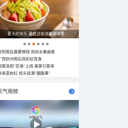
夏天的快乐 藏在这些消暑美味里
贵阳雨后晨雾缭绕 宛如水墨画卷
广西钦州雨后双彩虹现身
河南洛阳“花海”上线 美景引客来
秋来栾树红 枝头挂满“胭脂果”
天气视频