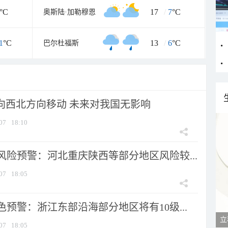
°C
17
/
7
°C
奥斯陆·加勒穆恩
1
°C
13
/
6
°C
巴尔杜福斯
将向西北方向移动 未来对我国无影响
07
18:10
风险预警：河北重庆陕西等部分地区风险较...
07
18:05
预警：浙江东部沿海部分地区将有10级...
立
07
18:05