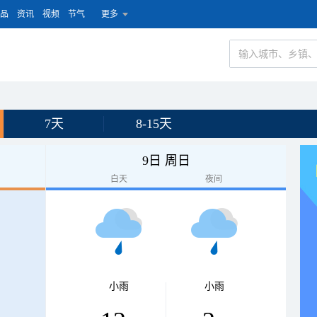
品
资讯
视频
节气
更多
7天
8-15天
9日 周日
白天
夜间
小雨
小雨