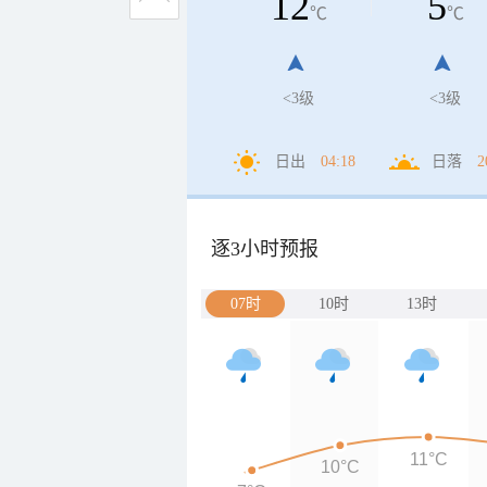
12
5
℃
℃
<3级
<3级
日出
04:18
日落
2
逐3小时预报
07时
10时
13时
11°C
10°C