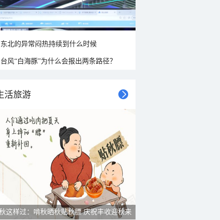
东北的异常闷热持续到什么时候
台风“白海豚”为什么会报出两条路径？
生活旅游
秋这样过：啃秋晒秋贴秋膘 庆祝丰收迎秋来