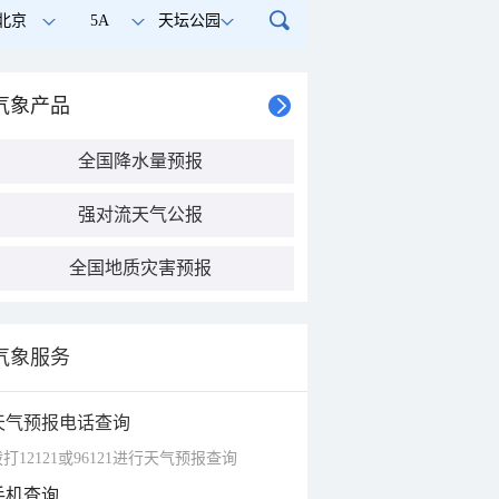
北京
5A
天坛公园
气象产品
全国降水量预报
强对流天气公报
全国地质灾害预报
气象服务
天气预报电话查询
打12121或96121进行天气预报查询
手机查询