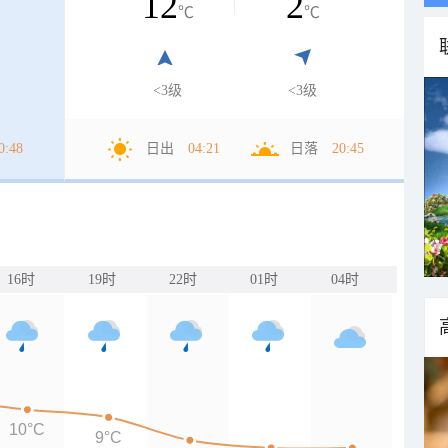
12
2
℃
℃
<3级
<3级
0:48
日出
04:21
日落
20:45
16时
19时
22时
01时
04时
10°C
9°C