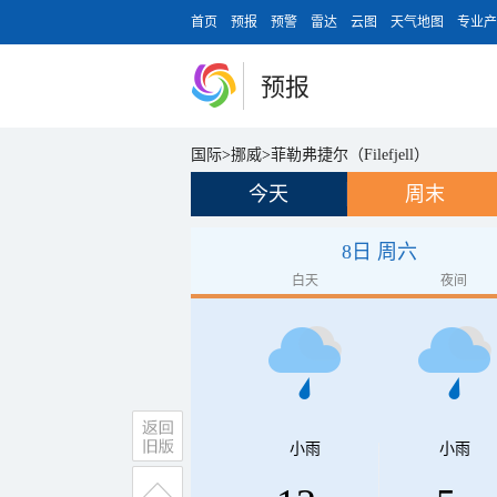
首页
预报
预警
雷达
云图
天气地图
专业产
预报
国际
>
挪威
>
菲勒弗捷尔（Filefjell）
今天
周末
8日 周六
白天
夜间
小雨
小雨