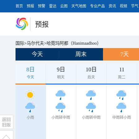
首页
预报
预警
雷达
云图
天气地图
专业产品
资讯
视频
节气
预报
国际
>
马尔代夫
>
哈霓玛阿都（Hanimaadhoo）
今天
周末
7天
8日
9日
10日
11
今天
明天
后天
周二
小雨
小雨转中雨
小雨转中雨
中雨转小雨