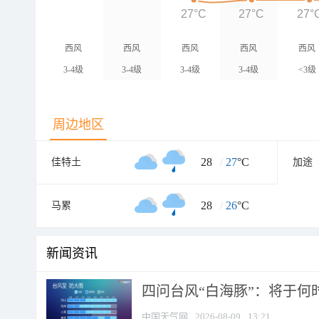
27°C
27°C
27°
西风
西风
西风
西风
西风
3-4级
3-4级
3-4级
3-4级
<3级
周边地区
28
/
27
°C
佳特土
加途
28
/
26
°C
马累
新闻资讯
四问台风“白海豚”：将于何时
中国天气网
2026-08-09
13:21