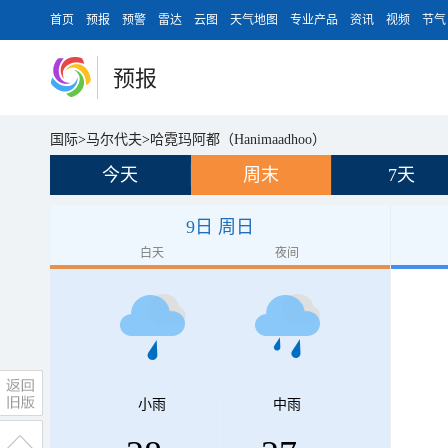
首页
预报
预警
雷达
云图
天气地图
专业产品
资讯
视频
节气
预报
国际
>
马尔代夫
>
哈霓玛阿都（Hanimaadhoo）
今天
周末
7天
9日 周日
白天
夜间
小雨
中雨