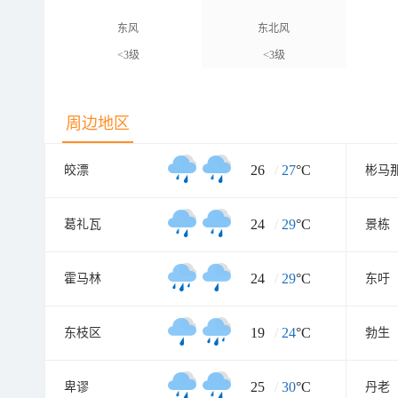
东风
东北风
<3级
<3级
周边地区
26
/
27
°C
皎漂
彬马
24
/
29
°C
葛礼瓦
景栋
24
/
29
°C
霍马林
东吁
19
/
24
°C
东枝区
勃生
25
/
30
°C
卑谬
丹老