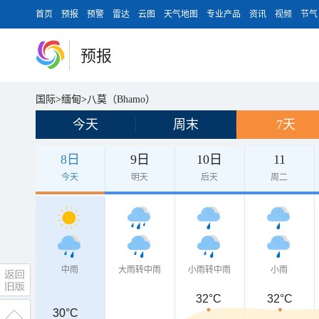
首页
预报
预警
雷达
云图
天气地图
专业产品
资讯
视频
节气
预报
国际
>
缅甸
>
八莫（Bhamo）
今天
周末
7天
8日
9日
10日
11
今天
明天
后天
周二
中雨
大雨转中雨
小雨转中雨
小雨
32°C
32°C
30°C
30°C