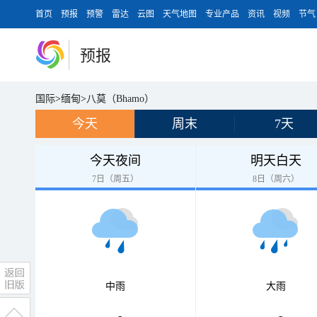
首页
预报
预警
雷达
云图
天气地图
专业产品
资讯
视频
节气
预报
国际
>
缅甸
>
八莫（Bhamo）
今天
周末
7天
今天夜间
明天白天
7日（周五）
8日（周六）
中雨
大雨