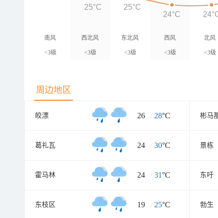
25°C
25°C
24°C
24°
南风
西北风
东北风
西风
北风
<3级
<3级
<3级
<3级
<3级
周边地区
26
/
28
°C
皎漂
彬马
24
/
30
°C
葛礼瓦
景栋
24
/
31
°C
霍马林
东吁
19
/
25
°C
东枝区
勃生