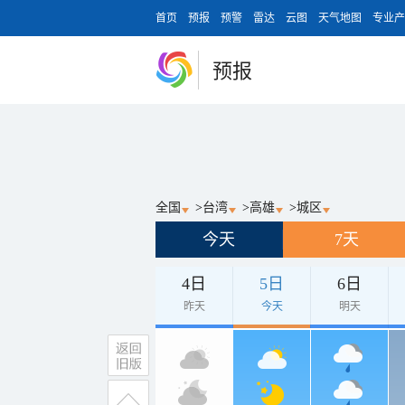
首页
预报
预警
雷达
云图
天气地图
专业产
预报
全国
>
台湾
>
高雄
>
城区
今天
7天
4日
5日
6日
昨天
今天
明天