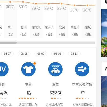
C
30°C
30°C
29°C
29°C
29°C
28°C
28°C
28°C
风
东风
北风
东北风
东南风
北风
东北风
东风
东风
级
<3级
<3级
<3级
<3级
<3级
<3级
<3级
<3级
08-07
08-08
08-09
08-10
08-11
过敏
穿衣
洗车
空气污染扩散
易发
热
较适宜
中
殊体质，无
适合穿T恤、短
无雨且风力较
易感人群应适当