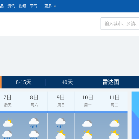
品
资讯
视频
节气
更多
8-15天
40天
雷达图
7日
8日
9日
10日
11日
后天
周六
周日
周一
周二