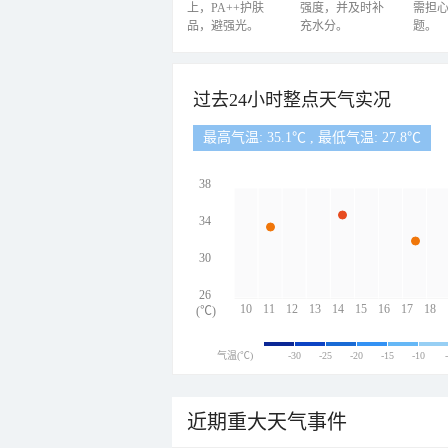
上，PA++护肤
强度，并及时补
需担
品，避强光。
充水分。
题。
过去24小时整点天气实况
最高气温: 35.1℃ , 最低气温: 27.8℃
38
34
30
26
10
11
12
13
14
15
16
17
18
(℃)
气温(℃)
-30
-25
-20
-15
-10
近期重大天气事件