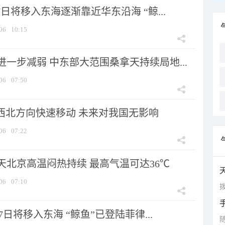
7日将移入东海逐渐靠近华东沿海 “鲸...
06
10:15
一步减弱 中东部大范围桑拿天持续局地...
06
07:50
向西北方向快速移动 未来对我国无影响
06
07:22
天北京高温闷热持续 最高气温可达36℃
06
07:10
拨
7日将移入东海 “鲸鱼”已登陆菲律...