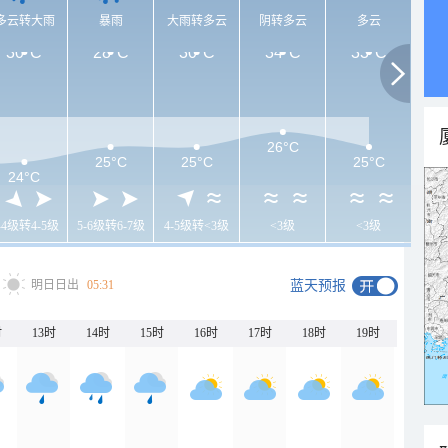
多云转大雨
暴雨
大雨转多云
阴转多云
多云
30°C
28°C
30°C
34°C
33°C
26°C
25°C
25°C
25°C
24°C
-4级转4-5级
5-6级转6-7级
4-5级转<3级
<3级
<3级
明日日出
05:31
蓝天预报
时
13时
14时
15时
16时
17时
18时
19时
20时