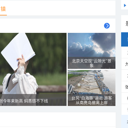
乡镇
北京天空现“云隙光”景
象
台风“白海豚”逼近 游客
创今年来新高 焖蒸感不下线
从南麂岛撤离上岸