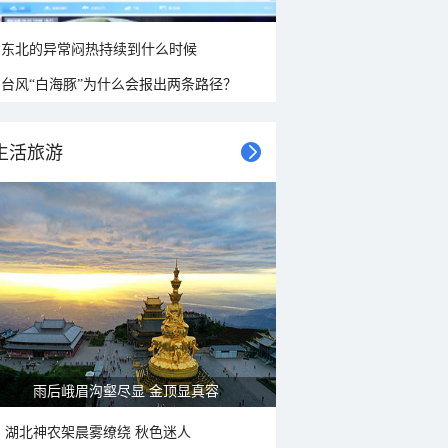
东北的异常闷热持续到什么时候
台风“白海豚”为什么会报出两条路径？
生活旅游
山水扇面：秋红点缀颐和园西堤
湖北神农架晨雾缭绕 秋色迷人