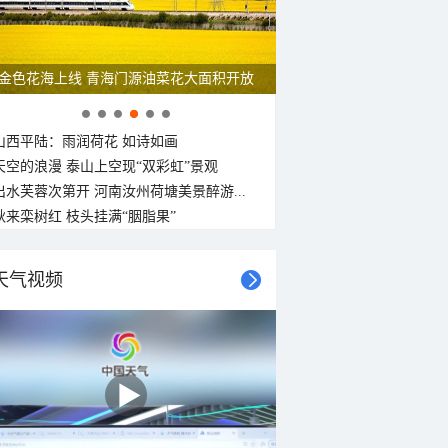
呼伦贝尔草原 藏着最治愈的蓝天白云
山西平陆：雨润荷花 如诗如画
天空的浪漫 泰山上空现“双彩虹”景观
出水芙蓉次第开 河南汝州荷塘美景醉游...
秋来栾树红 枝头挂满“胭脂果”
天气视频