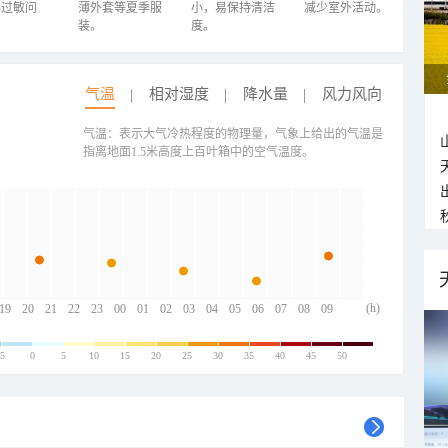
心过敏问
薄外套等夏季服
小，易保持清洁
减少室外活动。
装。
度。
气温
相对湿度
降水量
风力风向
气温：表示大气冷热程度的物理量，气象上给出的气温是
指离地面1.5米高度上百叶箱中的空气温度。
(h)
19
20
21
22
23
00
01
02
03
04
05
06
07
08
09
-5
0
5
10
15
20
25
30
35
40
45
50