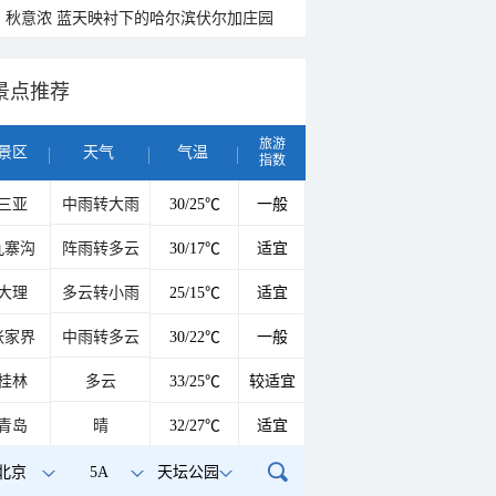
秋意浓 蓝天映衬下的哈尔滨伏尔加庄园
景点推荐
旅游
景区
天气
气温
指数
三亚
中雨转大雨
30/25℃
一般
九寨沟
阵雨转多云
30/17℃
适宜
大理
多云转小雨
25/15℃
适宜
张家界
中雨转多云
30/22℃
一般
桂林
多云
33/25℃
较适宜
青岛
晴
32/27℃
适宜
北京
5A
天坛公园