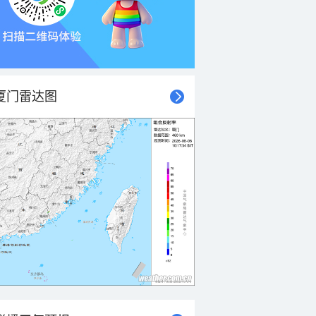
厦门雷达图
21时
22时
23时
00时
01时
02时
03时
04时