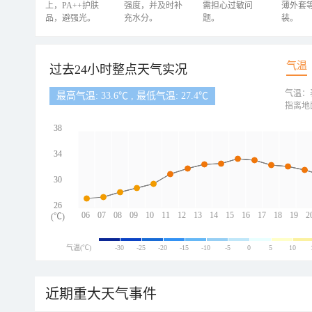
上，PA++护肤
强度，并及时补
需担心过敏问
薄外套
品，避强光。
充水分。
题。
装。
气温
过去24小时整点天气实况
气温：
最高气温: 33.6℃ , 最低气温: 27.4℃
指离地
38
34
30
26
06
07
08
09
10
11
12
13
14
15
16
17
18
19
2
(℃)
气温(℃)
-30
-25
-20
-15
-10
-5
0
5
10
近期重大天气事件