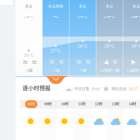
多云
多云转晴
多云
多云
多
35°C
-°C
37°C
37°C
36°
28°C
28°C
28°
27°C
26°C
<3级
<3级
<3级
3-4级转<3级
3-4级转
逐小时预报
今日日落
19:01
明日日出
05:57
08时
09时
10时
11时
12时
13时
14时