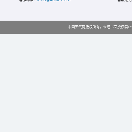
客服邮箱：
service@weather.com.cn
客服电话
中国天气网版权所有，未经书面授权禁止使用 