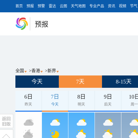
首页
预报
预警
雷达
云图
天气地图
专业产品
资讯
视频
节气
预报
全国
>
香港
>
新界
今天
7天
8-15天
6日
7日
8日
9日
10
昨天
今天
明天
后天
周