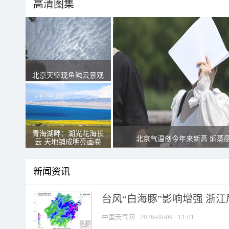
高清图集
北京天空现鱼鳞云景观
青海湖畔：湖光花海长
北京气温创今年来新高 焖蒸
云 天地铺成明亮画卷
新闻资讯
台风“白海豚”影响增强 浙江
中国天气网
2026-08-09
11:01