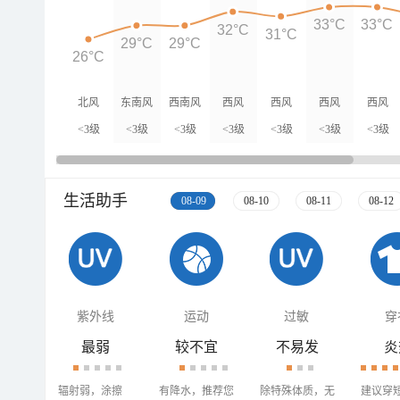
33°C
33°C
32°C
31°C
29°C
29°C
26°C
北风
东南风
西南风
西风
西风
西风
西风
<3级
<3级
<3级
<3级
<3级
<3级
<3级
生活助手
08-09
08-10
08-11
08-12
紫外线
运动
过敏
穿
最弱
较不宜
不易发
炎
辐射弱，涂擦
有降水，推荐您
除特殊体质，无
建议穿