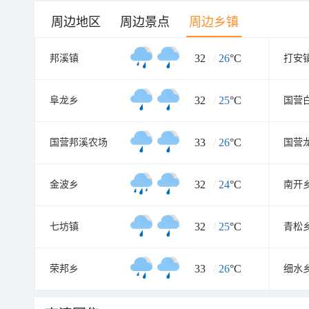
周边地区
周边景点
周边乡镇
32
/
26
°C
邦溪镇
打安
32
/
25
°C
阜龙乡
国营
33
/
26
°C
国营邦溪农场
国营
32
/
24
°C
金波乡
南开
32
/
25
°C
七坊镇
青松
33
/
26
°C
荣邦乡
细水