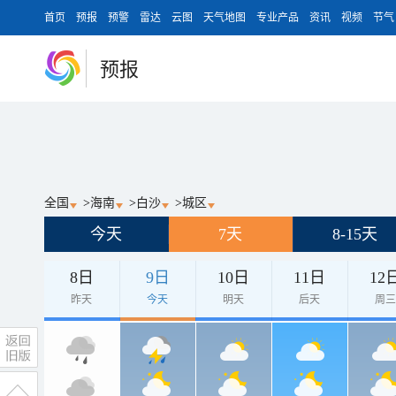
首页
预报
预警
雷达
云图
天气地图
专业产品
资讯
视频
节气
预报
全国
>
海南
>
白沙
>
城区
今天
7天
8-15天
8日
9日
10日
11日
12
昨天
今天
明天
后天
周