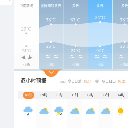
中雨转阴
雷阵雨转多云
多云
多云
多
34°C
33°C
33°C
33°
29°C
25°C
25°
24°C
24°C
24°C
<3级
<3级
<3级
<3级
<3
逐小时预报
今日日落
19:14
明日日出
06:21
08时
09时
10时
11时
12时
13时
14时