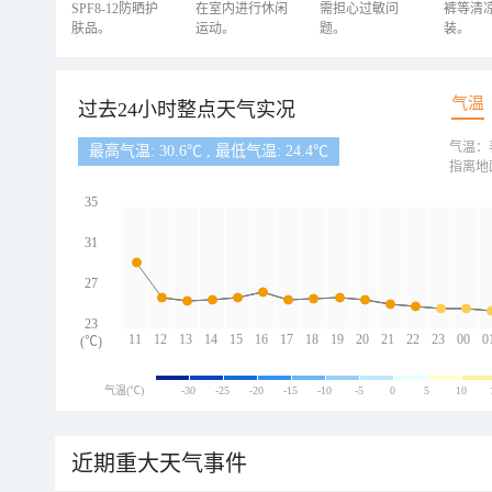
SPF8-12防晒护
在室内进行休闲
需担心过敏问
裤等清
肤品。
运动。
题。
装。
气温
过去24小时整点天气实况
气温：
最高气温: 30.6℃ , 最低气温: 24.4℃
指离地
35
31
27
23
11
12
13
14
15
16
17
18
19
20
21
22
23
00
0
(℃)
气温(℃)
-30
-25
-20
-15
-10
-5
0
5
10
近期重大天气事件