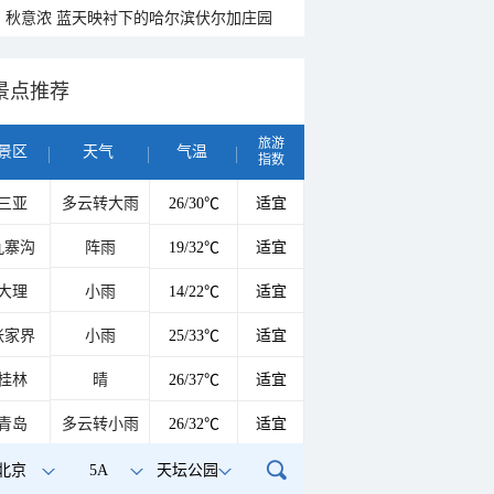
秋意浓 蓝天映衬下的哈尔滨伏尔加庄园
景点推荐
旅游
景区
天气
气温
指数
三亚
多云转大雨
26/30℃
适宜
九寨沟
阵雨
19/32℃
适宜
大理
小雨
14/22℃
适宜
张家界
小雨
25/33℃
适宜
桂林
晴
26/37℃
适宜
青岛
多云转小雨
26/32℃
适宜
北京
5A
天坛公园