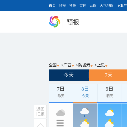
首页
预报
预警
雷达
云图
天气地图
专业产
预报
全国
>
广西
>
防城港
>
上思
今天
7天
7日
8日
9日
昨天
今天
明天