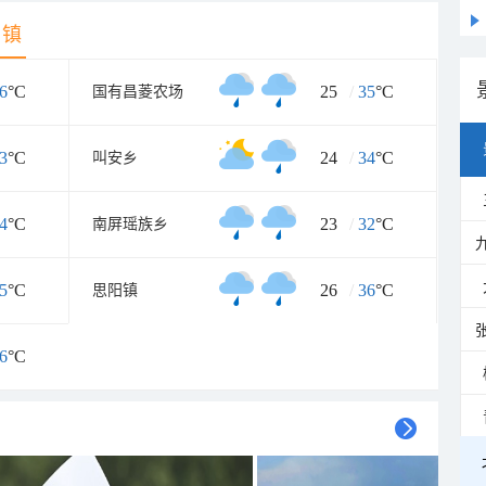
乡镇
6
°C
25
/
35
°C
国有昌菱农场
3
°C
24
/
34
°C
叫安乡
4
°C
23
/
32
°C
南屏瑶族乡
5
°C
26
/
36
°C
思阳镇
6
°C