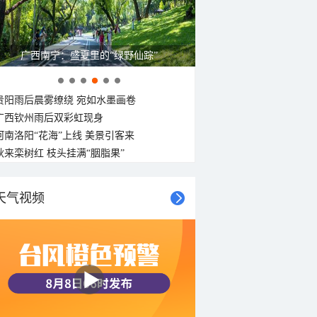
广西南宁：盛夏里的“绿野仙踪”
贵阳雨后晨雾缭绕 宛如水墨画卷
广西钦州雨后双彩虹现身
河南洛阳“花海”上线 美景引客来
秋来栾树红 枝头挂满“胭脂果”
天气视频