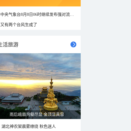
中央气象台8月8日06时继续发布强对流天气蓝色预警
又有两个台风生成了
生活旅游
雨后峨眉沟壑尽显 金顶显真容
湖北神农架晨雾缭绕 秋色迷人