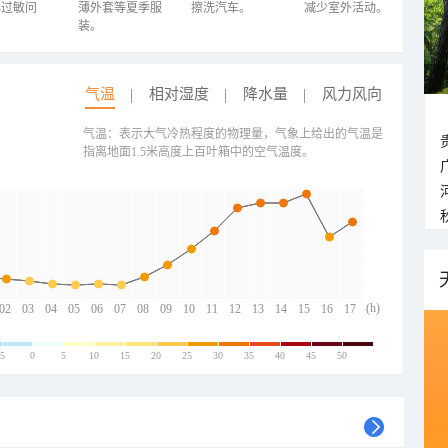
心过敏问
薄外套等夏季服
擦洗汽车。
减少室外活动。
装。
气温
相对湿度
降水量
风力风向
气温：表示大气冷热程度的物理量，气象上给出的气温是
指离地面1.5米高度上百叶箱中的空气温度。
(h)
02
03
04
05
06
07
08
09
10
11
12
13
14
15
16
17
-5
0
5
10
15
20
25
30
35
40
45
50