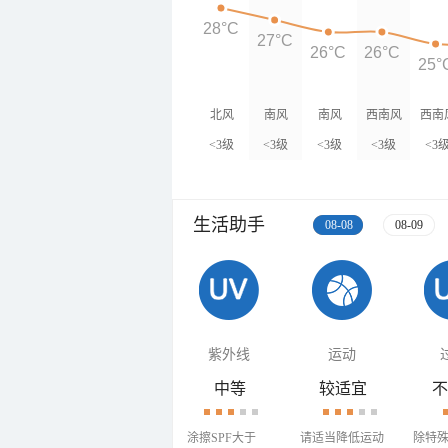
28°C
27°C
26°C
26°C
25°
北风
南风
南风
西南风
西南
<3级
<3级
<3级
<3级
<3
生活助手
08-08
08-09
紫外线
运动
中等
较适宜
不
涂擦SPF大于
请适当降低运动
除特