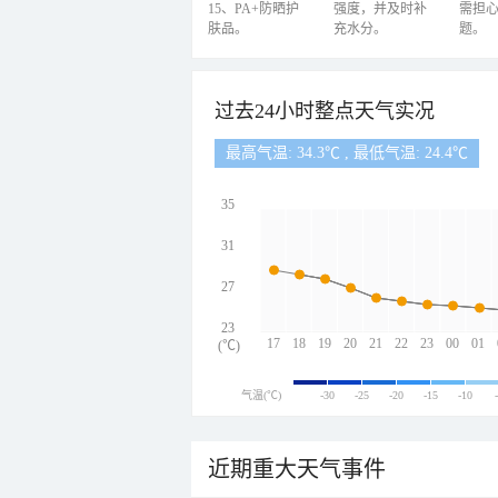
15、PA+防晒护
强度，并及时补
需担
肤品。
充水分。
题。
过去24小时整点天气实况
最高气温: 34.3℃ , 最低气温: 24.4℃
35
31
27
23
17
18
19
20
21
22
23
00
01
(℃)
气温(℃)
-30
-25
-20
-15
-10
近期重大天气事件