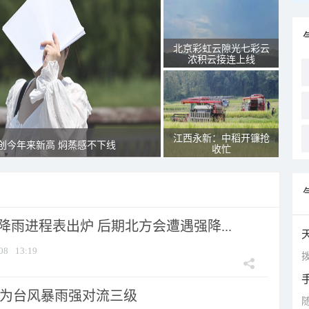
北京彩虹云隙光七彩云
浓积云接连上线
江西永新：中稻开镰抢
创今年来新高 焖蒸感不下线
收忙
 降雨进程表出炉 后期北方会遭遇强降...
08
13:19
拨
为台风暴雨强对流三级