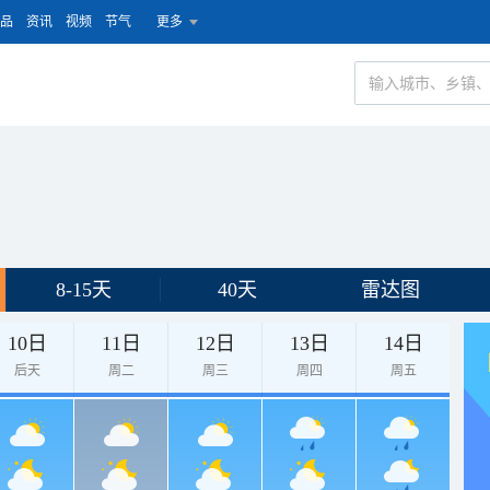
品
资讯
视频
节气
更多
8-15天
40天
雷达图
10日
11日
12日
13日
14日
后天
周二
周三
周四
周五