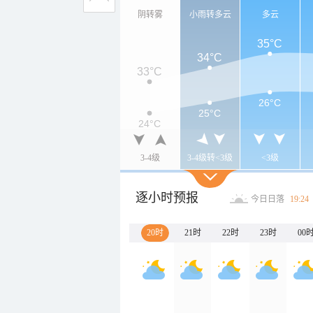
阴转雾
小雨转多云
多云
35°C
34°C
33°C
26°C
25°C
24°C
3-4级
3-4级转<3级
<3级
逐小时预报
今日日落
19:24
20时
21时
22时
23时
00