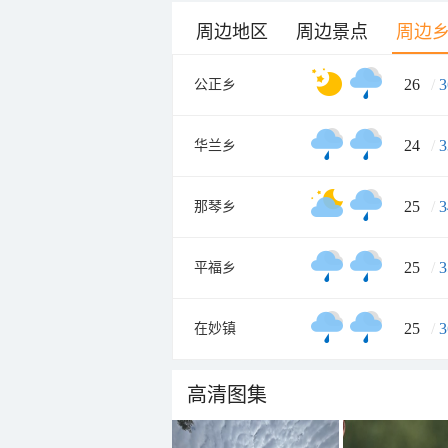
周边地区
周边景点
周边
26
/
3
公正乡
24
/
3
华兰乡
25
/
3
那琴乡
25
/
3
平福乡
25
/
3
在妙镇
高清图集