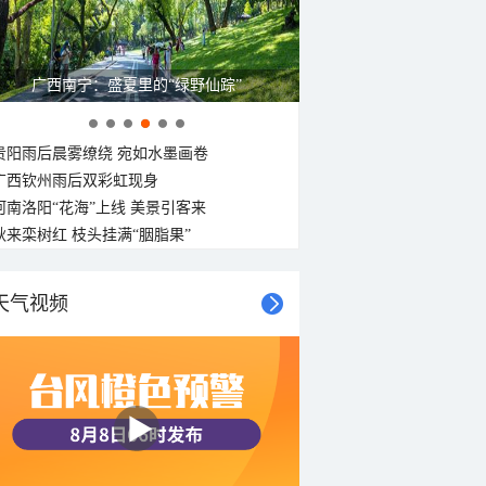
广西南宁：盛夏里的“绿野仙踪”
贵阳雨后晨雾缭绕 宛如水墨画卷
广西钦州雨后双彩虹现身
河南洛阳“花海”上线 美景引客来
秋来栾树红 枝头挂满“胭脂果”
天气视频