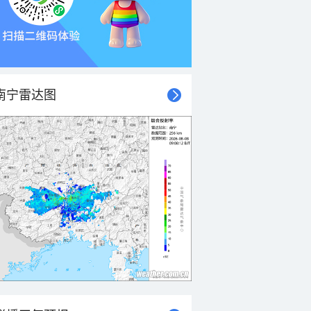
南宁雷达图
21时
22时
23时
00时
01时
02时
03时
04时