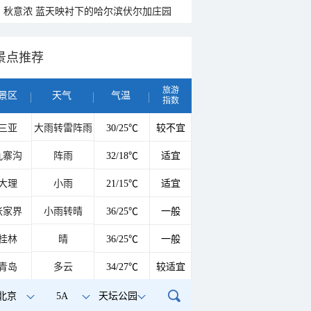
秋意浓 蓝天映衬下的哈尔滨伏尔加庄园
景点推荐
旅游
景区
天气
气温
指数
三亚
大雨转雷阵雨
30/25℃
较不宜
九寨沟
阵雨
32/18℃
适宜
大理
小雨
21/15℃
适宜
张家界
小雨转晴
36/25℃
一般
桂林
晴
36/25℃
一般
青岛
多云
34/27℃
较适宜
北京
5A
天坛公园