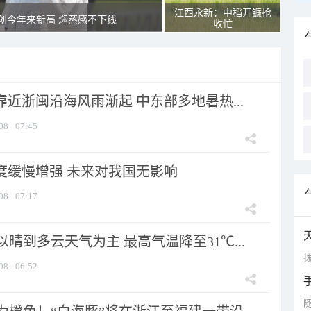
江西永新：中稻开镰抢
创今年来新高 焖蒸感不下线
收忙
靠近浙闽沿海风雨渐起 中东部多地暑热...
08
07:45
强度缓慢增强 未来对我国无影响
08
07:17
晴到多云天气为主 最高气温降至31℃...
拨
08
06:52