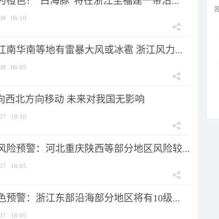
橙色！“白海豚”将在浙江至福建一带沿...
08
06:10
南华南等地有雷暴大风或冰雹 浙江风力...
08
06:05
将向西北方向移动 未来对我国无影响
07
18:10
风险预警：河北重庆陕西等部分地区风险较...
07
18:05
预警：浙江东部沿海部分地区将有10级...
07
18:05