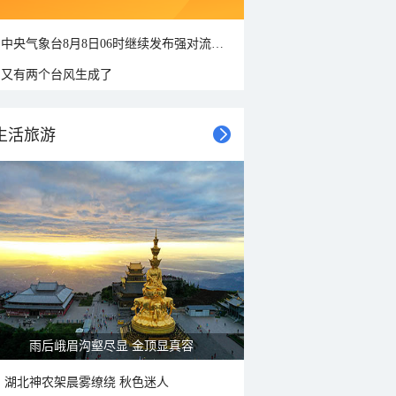
中央气象台8月8日06时继续发布强对流天气蓝色预警
又有两个台风生成了
生活旅游
雨后峨眉沟壑尽显 金顶显真容
湖北神农架晨雾缭绕 秋色迷人