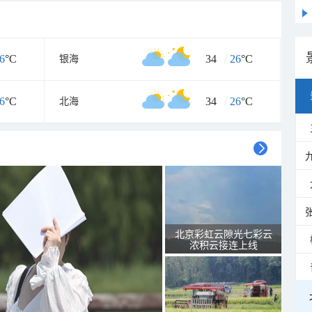
6
°C
34
/
26
°C
银海
6
°C
34
/
26
°C
北海
北京彩虹云隙光七彩云
浓积云接连上线