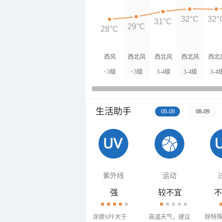
32°C
32°
31°C
29°C
28°C
西风
西北风
西北风
西北风
西北
<3级
<3级
3-4级
3-4级
3-4
生活助手
08-08
08-09
紫外线
运动
强
较不宜
不
涂擦SPF大于
高温天气，建议
除特