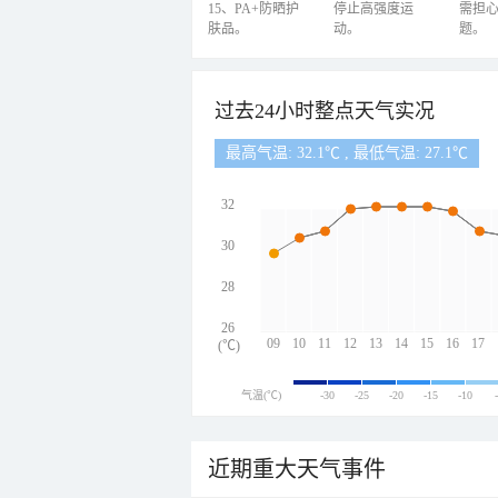
15、PA+防晒护
停止高强度运
需担
肤品。
动。
题。
过去24小时整点天气实况
最高气温: 32.1℃ , 最低气温: 27.1℃
32
30
28
26
09
10
11
12
13
14
15
16
17
(℃)
气温(℃)
-30
-25
-20
-15
-10
近期重大天气事件