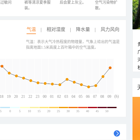
心过敏问
裤等清凉夏季服
后会蒙上灰尘。
空气污染物扩
装。
散。
气温
相对湿度
降水量
风力风向
气温：表示大气冷热程度的物理量，气象上给出的气温是
指离地面1.5米高度上百叶箱中的空气温度。
(h)
18
19
20
21
22
23
00
01
02
03
04
05
06
07
08
09
-5
0
5
10
15
20
25
30
35
40
45
50