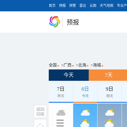
首页
预报
预警
雷达
云图
天气地图
专业产
预报
全国
>
广西
>
北海
>
海城
今天
7天
7日
8日
9日
昨天
今天
明天