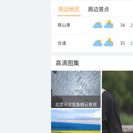
周边地区
周边景点
34
/
2
铁山港
35
/
2
合浦
高清图集
北京天空现鱼鳞云景观