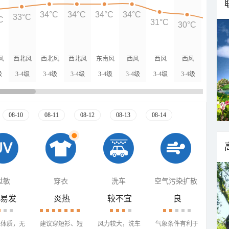
34°C
34°C
34°C
34°C
33°C
C
31°C
30°C
28°C
风
西北风
西北风
西北风
东南风
西风
西风
西风
西风
级
3-4级
3-4级
3-4级
3-4级
3-4级
3-4级
3-4级
3-4级
08-10
08-11
08-12
08-13
08-14
过敏
穿衣
洗车
空气污染扩散
易发
炎热
较不宜
良
殊体质，无
建议穿短衫、短
风力较大，洗车
气象条件有利于