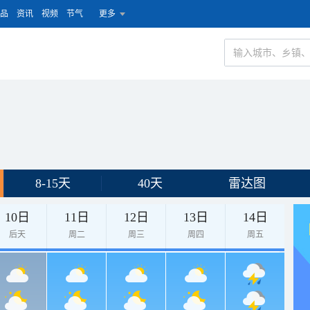
品
资讯
视频
节气
更多
8-15天
40天
雷达图
10日
11日
12日
13日
14日
后天
周二
周三
周四
周五