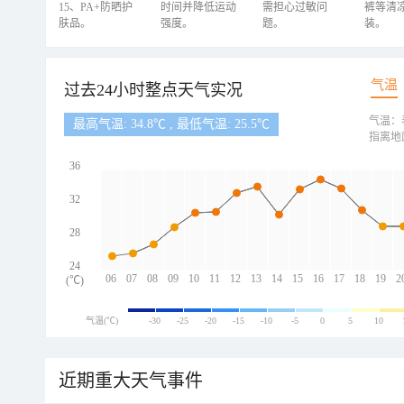
15、PA+防晒护
时间并降低运动
需担心过敏问
裤等清
肤品。
强度。
题。
装。
气温
过去24小时整点天气实况
气温：
最高气温: 34.8℃ , 最低气温: 25.5℃
指离地
36
32
28
24
06
07
08
09
10
11
12
13
14
15
16
17
18
19
2
(℃)
气温(℃)
-30
-25
-20
-15
-10
-5
0
5
10
近期重大天气事件