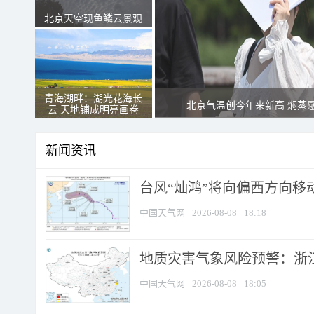
北京天空现鱼鳞云景观
青海湖畔：湖光花海长
北京气温创今年来新高 焖蒸
云 天地铺成明亮画卷
新闻资讯
台风“灿鸿”将向偏西方向移
中国天气网
2026-08-08
18:18
地质灾害气象风险预警：浙
中国天气网
2026-08-08
18:05