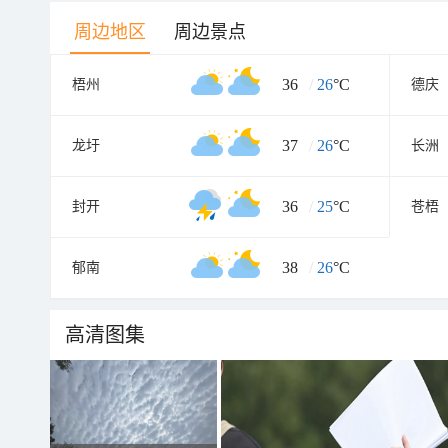
周边地区
周边景点
36
/
26
°C
梧州
德庆
37
/
26
°C
龙圩
长洲
36
/
25
°C
封开
苍梧
38
/
26
°C
郁南
高清图集