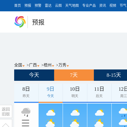
首页
预报
预警
雷达
云图
天气地图
专业产品
资讯
视频
节气
预报
全国
>
广西
>
梧州
>
万秀
今天
7天
8-15天
8日
9日
10日
11日
12
昨天
今天
明天
后天
周