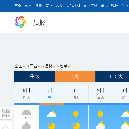
首页
预报
预警
雷达
云图
天气地图
专业产品
资讯
视频
节气
预报
全国
>
广西
>
桂林
>
七星
今天
7天
8-15天
6日
7日
8日
9日
10
昨天
今天
明天
后天
周