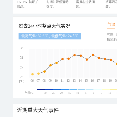
15、PA+防晒护
时间并降低运动
需担心过敏问
裤等清
肤品。
强度。
题。
装。
气温
过去24小时整点天气实况
气温：
最高气温: 32.6℃ , 最低气温: 24.5℃
指离地
35
31
27
23
06
07
08
09
10
11
12
13
14
15
16
17
18
19
2
(℃)
气温(℃)
-30
-25
-20
-15
-10
-5
0
5
10
近期重大天气事件