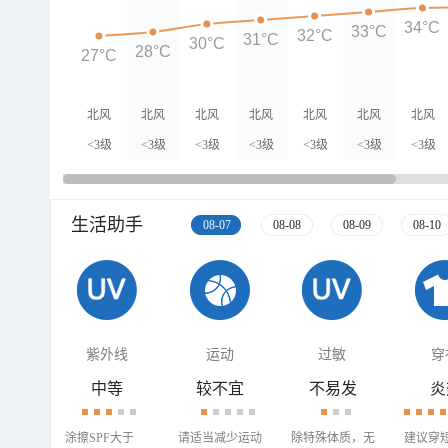
34°C
33°C
32°C
31°C
30°C
28°C
27°C
北风
北风
北风
北风
北风
北风
北风
<3级
<3级
<3级
<3级
<3级
<3级
<3级
生活助手
08-07
08-08
08-09
08-10
紫外线
运动
过敏
穿
中等
较不宜
不易发
炎
涂擦SPF大于
请适当减少运动
除特殊体质，无
建议穿