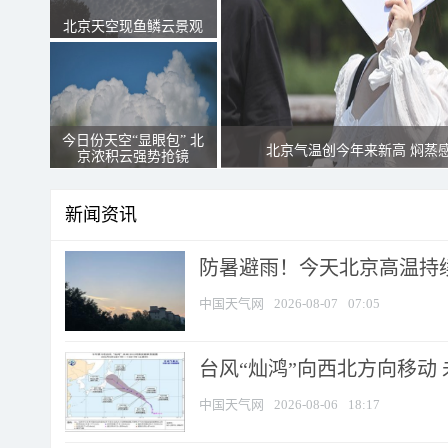
北京天空现鱼鳞云景观
今日份天空“显眼包” 北
北京气温创今年来新高 焖蒸
京浓积云强势抢镜
新闻资讯
防暑避雨！今天北京高温持续
中国天气网
2026-08-07
07:05
台风“灿鸿”向西北方向移动
中国天气网
2026-08-06
18:17