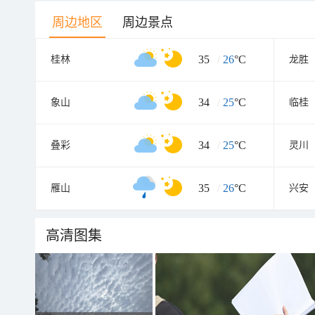
周边地区
周边景点
35
/
26
°C
桂林
龙胜
34
/
25
°C
象山
临桂
34
/
25
°C
叠彩
灵川
35
/
26
°C
雁山
兴安
高清图集