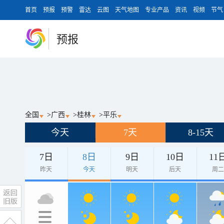
首页
预报
预警
雷达
云图
天气地图
专业产品
资讯
视频
节气
预报
全国
>
广西
>
桂林
>
平乐
今天
7天
8-15天
7日
8日
9日
10日
11
昨天
今天
明天
后天
周