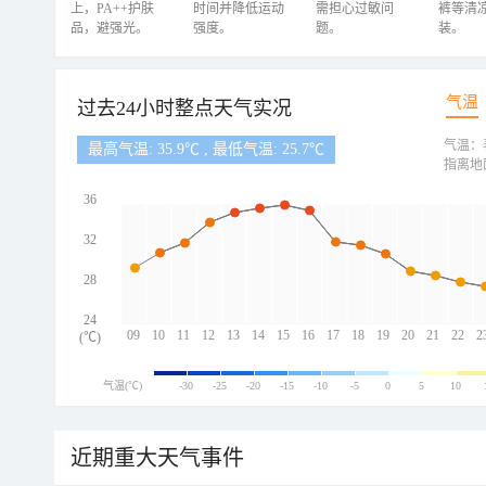
上，PA++护肤
时间并降低运动
需担心过敏问
裤等清
品，避强光。
强度。
题。
装。
气温
过去24小时整点天气实况
气温：
最高气温: 35.9℃ , 最低气温: 25.7℃
指离地
36
32
28
24
09
10
11
12
13
14
15
16
17
18
19
20
21
22
2
(℃)
气温(℃)
-30
-25
-20
-15
-10
-5
0
5
10
近期重大天气事件