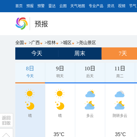
首页
预报
预警
雷达
云图
天气地图
专业产品
资讯
视频
节气
预报
全国
>
广西
>
桂林
>
城区
>
尧山景区
今天
周末
7天
8日
9日
10日
11日
今天
明天
后天
周二
晴
晴
多云
阴转多云
35°C
35°C