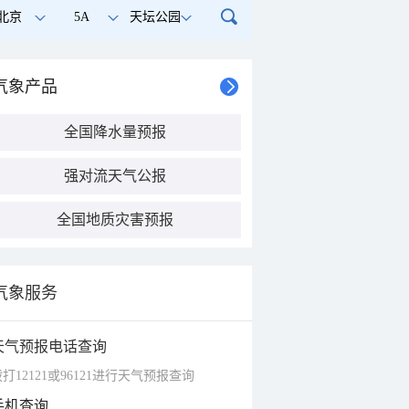
北京
5A
天坛公园
气象产品
全国降水量预报
强对流天气公报
全国地质灾害预报
气象服务
天气预报电话查询
打12121或96121进行天气预报查询
手机查询