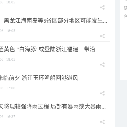
06
18:05
黑龙江海南岛等5省区部分地区可能发生...
06
18:05
黄色 “白海豚”或登陆浙江福建一带沿...
06
18:05
”来临前夕 浙江玉环渔船回港避风
06
17:06
将现较强降雨过程 局部有暴雨或大暴雨...
06
16:37