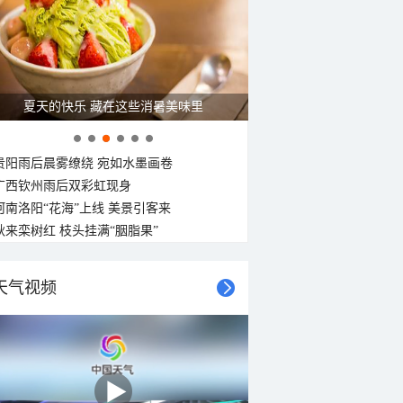
27°C
27°C
26°C
26°C
26°C
26°C
25°C
25°C
东北风
东北风
北风
北风
北风
北风
北风
北风
<3级
<3级
<3级
<3级
<3级
<3级
<3级
<3级
夏天的快乐 藏在这些消暑美味里
贵阳雨后晨雾缭绕 宛如水墨画卷
广西钦州雨后双彩虹现身
河南洛阳“花海”上线 美景引客来
秋来栾树红 枝头挂满“胭脂果”
天气视频