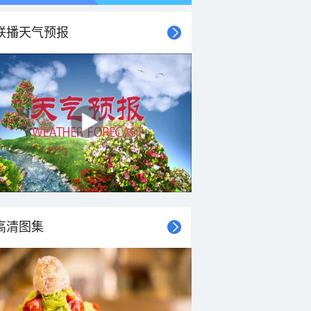
联播天气预报
21时
22时
23时
00时
01时
02时
03时
04时
高清图集