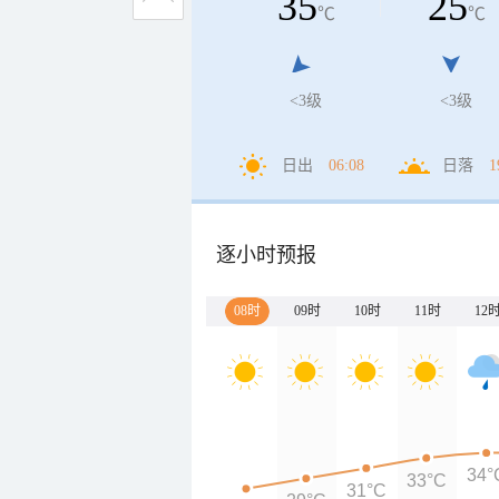
35
25
℃
℃
<3级
<3级
日出
06:08
日落
1
逐小时预报
08时
09时
10时
11时
12
34°
33°C
31°C