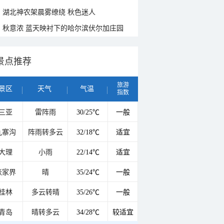
湖北神农架晨雾缭绕 秋色迷人
秋意浓 蓝天映衬下的哈尔滨伏尔加庄园
景点推荐
旅游
景区
天气
气温
指数
三亚
雷阵雨
30/25℃
一般
九寨沟
阵雨转多云
32/18℃
适宜
大理
小雨
22/14℃
适宜
张家界
晴
35/24℃
一般
桂林
多云转晴
35/26℃
一般
青岛
晴转多云
34/28℃
较适宜