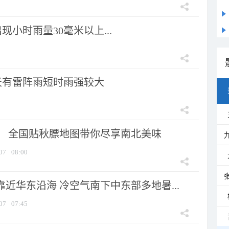
小时雨量30毫米以上...
天有雷阵雨短时雨强较大
节！ 全国贴秋膘地图带你尽享南北美味
07
08:00
靠近华东沿海 冷空气南下中东部多地暑...
07
07:45