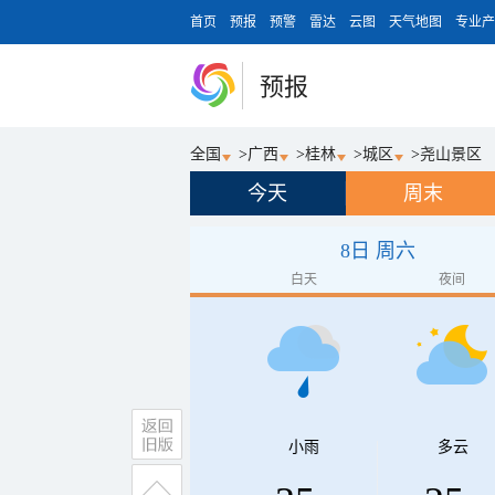
首页
预报
预警
雷达
云图
天气地图
专业产
预报
全国
>
广西
>
桂林
>
城区
>
尧山景区
今天
周末
8日 周六
白天
夜间
小雨
多云