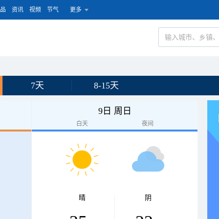
品
资讯
视频
节气
更多
7天
8-15天
9日 周日
白天
夜间
晴
阴