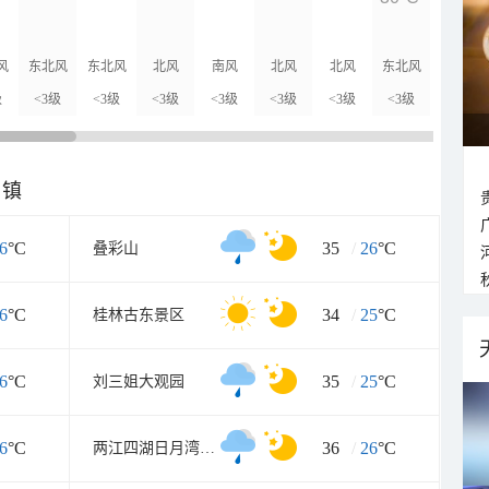
28°C
风
东北风
东北风
北风
南风
北风
北风
东北风
东北风
级
<3级
<3级
<3级
<3级
<3级
<3级
<3级
<3级
乡镇
6
°C
35
/
26
°C
叠彩山
6
°C
34
/
25
°C
桂林古东景区
6
°C
35
/
25
°C
刘三姐大观园
6
°C
36
/
26
°C
两江四湖日月湾码头