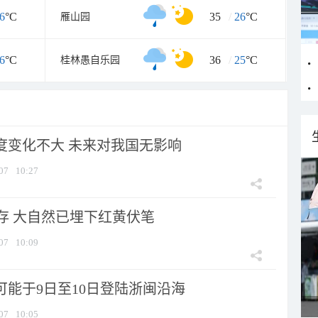
6
°C
35
/
26
°C
雁山园
6
°C
36
/
25
°C
桂林愚自乐园
强度变化不大 未来对我国无影响
07
10:27
存 大自然已埋下红黄伏笔
07
10:09
可能于9日至10日登陆浙闽沿海
07
10:05