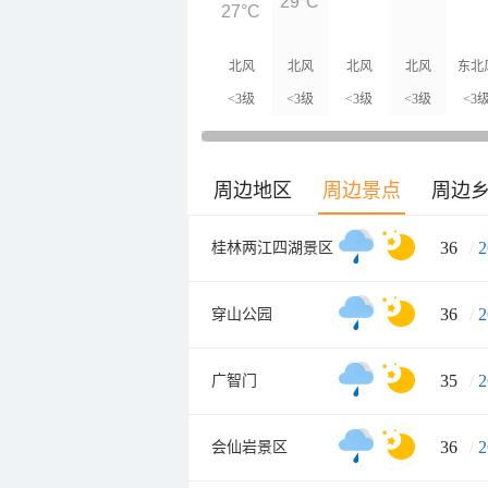
29°C
27°C
北风
北风
北风
北风
东北
<3级
<3级
<3级
<3级
<3
周边地区
周边景点
周边
36
/
2
桂林两江四湖景区
36
/
2
穿山公园
35
/
2
广智门
36
/
2
会仙岩景区