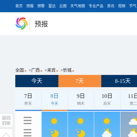
首页
预报
预警
雷达
云图
天气地图
专业产品
资讯
视频
节气
预报
全国
>
广西
>
来宾
>
忻城
今天
7天
8-15天
7日
8日
9日
10日
11
昨天
今天
明天
后天
周