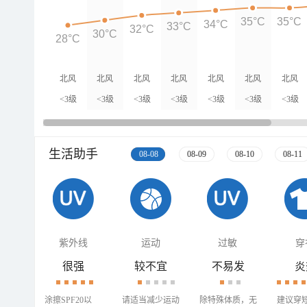
35°C
35°C
34°C
33°C
32°C
30°C
28°C
北风
北风
北风
北风
北风
北风
北风
<3级
<3级
<3级
<3级
<3级
<3级
<3级
生活助手
08-08
08-09
08-10
08-11
紫外线
运动
过敏
穿
很强
较不宜
不易发
炎
涂擦SPF20以
请适当减少运动
除特殊体质，无
建议穿