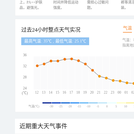
上，PA++护肤
时间并降低运动
需担心过敏问
裤等清
品，避强光。
强度。
题。
装。
气温
过去24小时整点天气实况
气温：
最高气温: 35℃ , 最低气温: 25.1℃
指离地
36
32
28
24
12
13
14
15
16
17
18
19
20
21
22
23
00
01
0
(℃)
气温(℃)
-30
-25
-20
-15
-10
-5
0
5
10
近期重大天气事件