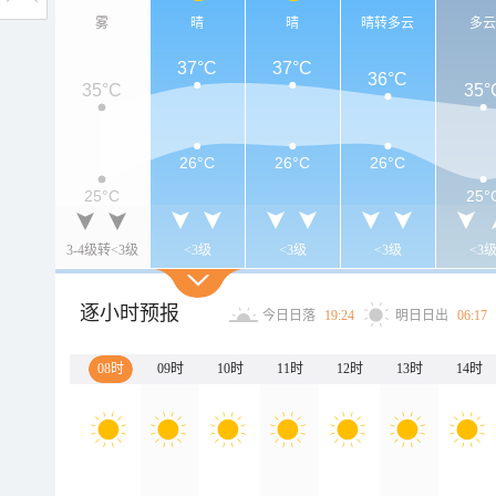
雾
晴
晴
晴转多云
多
37°C
37°C
36°C
35°C
35°
26°C
26°C
26°C
25°C
25°
3-4级转<3级
<3级
<3级
<3级
<3
逐小时预报
今日日落
19:24
明日日出
06:17
08时
09时
10时
11时
12时
13时
14时