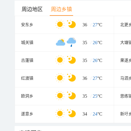
周边地区
周边乡镇
36
/
27
°C
安东乡
北更
35
/
26
°C
城关镇
大塘
35
/
26
°C
古蓬镇
果遂
36
/
27
°C
红渡镇
马泗
35
/
25
°C
欧洞乡
思练
34
/
24
°C
遂意乡
新圩