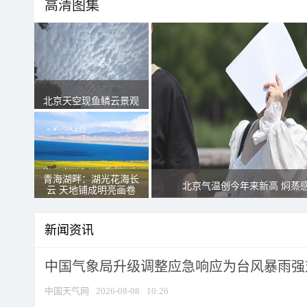
高清图集
北京天空现鱼鳞云景观
青海湖畔：湖光花海长
北京气温创今年来新高 焖蒸
云 天地铺成明亮画卷
新闻资讯
中国气象局升级调整应急响应为台风暴雨强
中国天气网
2026-08-08
10:26