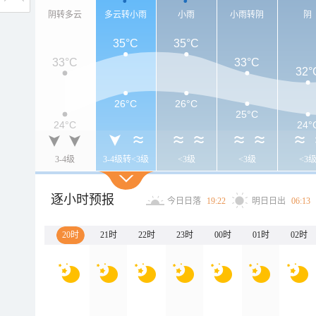
阴转多云
多云转小雨
小雨
小雨转阴
阴
35°C
35°C
33°C
33°C
32°
26°C
26°C
25°C
24°C
24°
3-4级
3-4级转<3级
<3级
<3级
<3
逐小时预报
今日日落
19:22
明日日出
06:13
20时
21时
22时
23时
00时
01时
02时