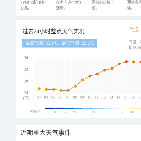
SPF8-12防晒护
在室内进行休闲
需担心过敏问
薄外套
肤品。
运动。
题。
装。
气温
过去24小时整点天气实况
气温：
最高气温: 35.1℃ , 最低气温: 25.2℃
指离地
36
32
28
24
03
04
05
06
07
08
09
10
11
12
13
14
15
16
1
(℃)
气温(℃)
-30
-25
-20
-15
-10
-5
0
5
10
近期重大天气事件