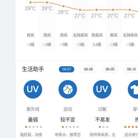
29°C
29°C
28°C
27°C
27°C
27°C
27°C
西风
西风
西风
无持续风
西南风
南风
无持续风
<3级
<3级
<3级
<3级
向
3-4级
<3级
<3级
向
生活助手
08-07
08-08
08-09
08-10
紫外线
运动
过敏
穿
最弱
较不宜
不易发
辐射弱，涂擦
有降水，推荐您
除特殊体质，无
适合穿