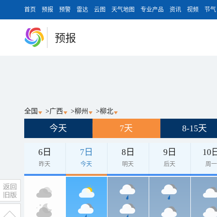
首页
预报
预警
雷达
云图
天气地图
专业产品
资讯
视频
节气
预报
全国
>
广西
>
柳州
>
柳北
今天
7天
8-15天
6日
7日
8日
9日
10
昨天
今天
明天
后天
周