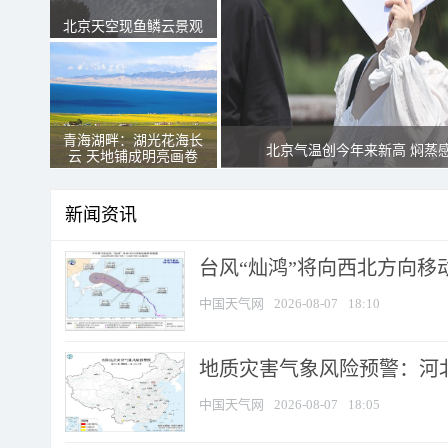
北京天空现鱼鳞云景观
青海湖畔：湖光花海长
北京气温创今年来新高 焖蒸
云 天地铺成明亮画卷
新闻资讯
台风“灿鸿”将向西北方向移
中国天气网
2026-08-07
18:10
地质灾害气象风险预警：河北
中国天气网
2026-08-07
18:05