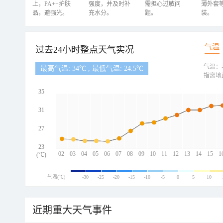
上，PA++护肤
强度，并及时补
需担心过敏问
薄外套
品，避强光。
充水分。
题。
装。
气温
过去24小时整点天气实况
气温：
最高气温: 34℃ , 最低气温: 24.5℃
指离地
35
31
27
23
02
03
04
05
06
07
08
09
10
11
12
13
14
15
1
(℃)
气温(℃)
-30
-25
-20
-15
-10
-5
0
5
10
近期重大天气事件