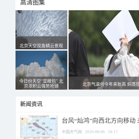
高清图集
北京天空现鱼鳞云景观
今日份天空“显眼包” 北
北京气温创今年来新高 焖蒸
京浓积云强势抢镜
新闻资讯
台风“灿鸿”向西北方向移动
中国天气网
2026-08-06
18:17