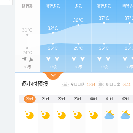
阴转雾
阴转多云
多云
晴转多云
晴转
37°C
37°
36°C
32°C
31°C
25°C
25°C
25°C
25°
24°C
<3级
<3级
<3级
<3级
<3
逐小时预报
今日日落
19:24
明日日出
06:11
20时
21时
22时
23时
00时
01时
02时