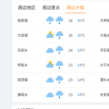
周边地区
周边景点
周边乡镇
24
/
36
°C
板榄镇
大将
26
/
36
°C
大良镇
大坡
24
/
34
°C
东起乡
浮石
23
/
34
°C
桥板乡
沙子
23
/
34
°C
泗顶镇
潭头
23
/
34
°C
雅瑶乡
长安