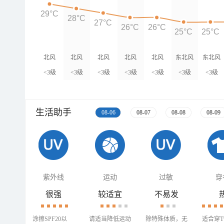
29°C
28°C
27°C
26°C
26°C
25°C
25°C
北风
北风
北风
北风
北风
东北风
东北风
<3级
<3级
<3级
<3级
<3级
<3级
<3级
生活助手
08-06
08-07
08-08
08-09
紫外线
运动
过敏
穿
很强
较适宜
不易发
涂擦SPF20以
请适当降低运动
除特殊体质，无
适合穿