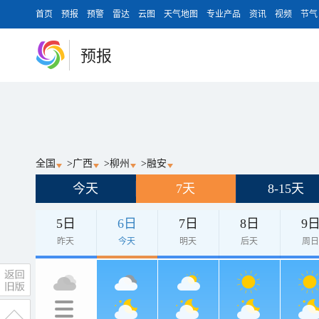
首页
预报
预警
雷达
云图
天气地图
专业产品
资讯
视频
节气
预报
全国
>
广西
>
柳州
>
融安
今天
7天
8-15天
5日
6日
7日
8日
9
昨天
今天
明天
后天
周