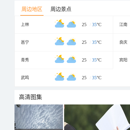
周边地区
周边景点
25
/
35
°C
上林
江南
25
/
35
°C
邕宁
良庆
25
/
35
°C
青秀
宾阳
25
/
35
°C
武鸣
高清图集