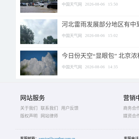
中国天气网
2026-08-06
15:50
河北雷雨发展部分地区有中到
中国天气网
2026-08-06
15:02
今日份天空“显眼包” 北京
中国天气网
2026-08-06
14:35
网站服务
营销
关于我们
联系我们
用户反馈
商务合
版权声明
网站律师
媒资合
客服邮箱：
service@weather.com.cn
客服电话