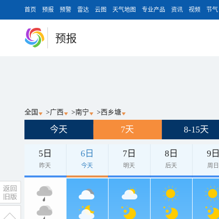
首页
预报
预警
雷达
云图
天气地图
专业产品
资讯
视频
节气
预报
全国
>
广西
>
南宁
>
西乡塘
今天
7天
8-15天
5日
6日
7日
8日
9
昨天
今天
明天
后天
周