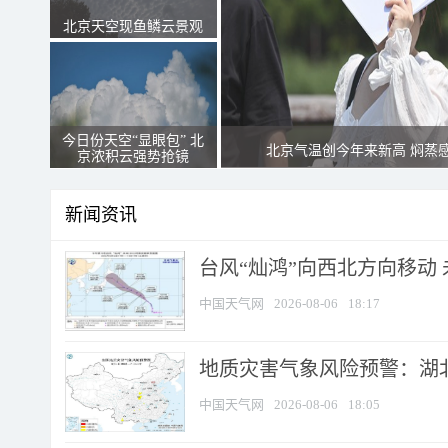
北京天空现鱼鳞云景观
今日份天空“显眼包” 北
北京气温创今年来新高 焖蒸
京浓积云强势抢镜
新闻资讯
台风“灿鸿”向西北方向移动
中国天气网
2026-08-06
18:17
地质灾害气象风险预警：湖北
中国天气网
2026-08-06
18:05