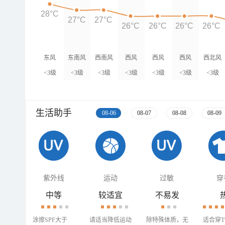
28°C
27°C
27°C
26°C
26°C
26°C
26°C
东风
东南风
西南风
西风
西风
西风
西北风
<3级
<3级
<3级
<3级
<3级
<3级
<3级
生活助手
08-06
08-07
08-08
08-09
紫外线
运动
过敏
穿
中等
较适宜
不易发
涂擦SPF大于
请适当降低运动
除特殊体质，无
适合穿