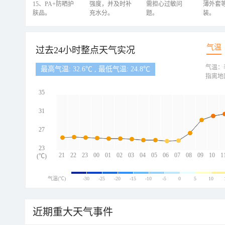
15、PA+防晒护
强度，并及时补
需担心过敏问
薄外套
肤品。
充水分。
题。
装。
气温
过去24小时整点天气实况
气温：
最高气温: 32.6℃ , 最低气温: 24.8℃
指离地
35
31
27
23
21
22
23
00
01
02
03
04
05
06
07
08
09
10
1
(℃)
气温(℃)
-30
-25
-20
-15
-10
-5
0
5
10
近期重大天气事件