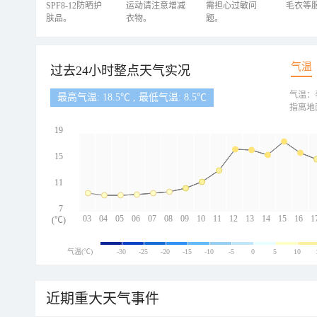
SPF8-12防晒护
运动请注意增减
需担心过敏问
毛衣等
肤品。
衣物。
题。
气温
过去24小时整点天气实况
气温：
最高气温: 18.5℃ , 最低气温: 8.5℃
指离地
19
15
11
7
03
04
05
06
07
08
09
10
11
12
13
14
15
16
1
(℃)
气温(℃)
-30
-25
-20
-15
-10
-5
0
5
10
近期重大天气事件