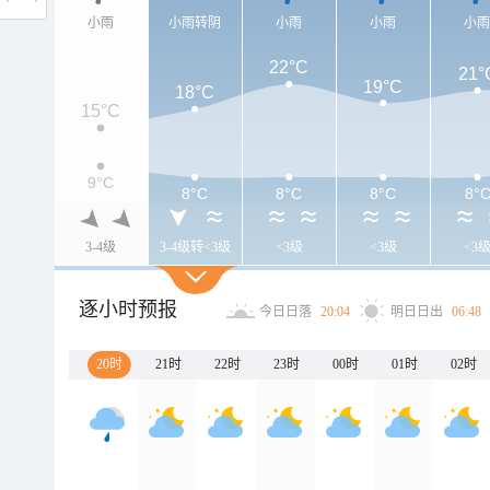
小雨
小雨转阴
小雨
小雨
小
22°C
21°
19°C
18°C
15°C
9°C
8°C
8°C
8°C
8°
3-4级
3-4级转<3级
<3级
<3级
<3
逐小时预报
今日日落
20:04
明日日出
06:48
20时
21时
22时
23时
00时
01时
02时