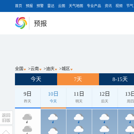
首页
预报
预警
雷达
云图
天气地图
专业产品
资讯
视频
节气
预报
全国
>
云南
>
迪庆
>
城区
今天
7天
8-15天
9日
10日
11日
12日
13
昨天
今天
明天
后天
周