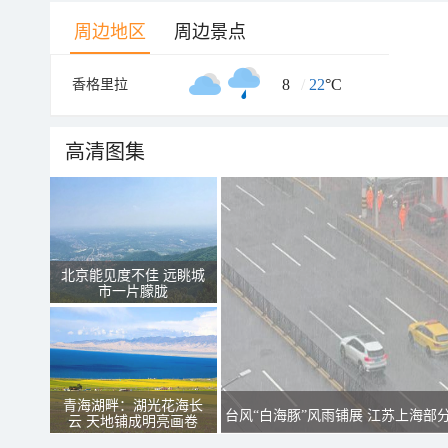
周边地区
周边景点
8
/
22
°C
香格里拉
高清图集
北京能见度不佳 远眺城
市一片朦胧
青海湖畔：湖光花海长
台风“白海豚”风雨铺展 江苏上海部
云 天地铺成明亮画卷