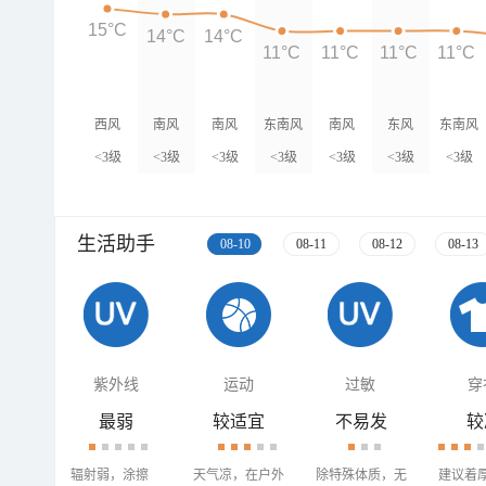
15°C
14°C
14°C
11°C
11°C
11°C
11°C
西风
南风
南风
东南风
南风
东风
东南风
<3级
<3级
<3级
<3级
<3级
<3级
<3级
生活助手
08-10
08-11
08-12
08-13
紫外线
运动
过敏
穿
最弱
较适宜
不易发
较
辐射弱，涂擦
天气凉，在户外
除特殊体质，无
建议着