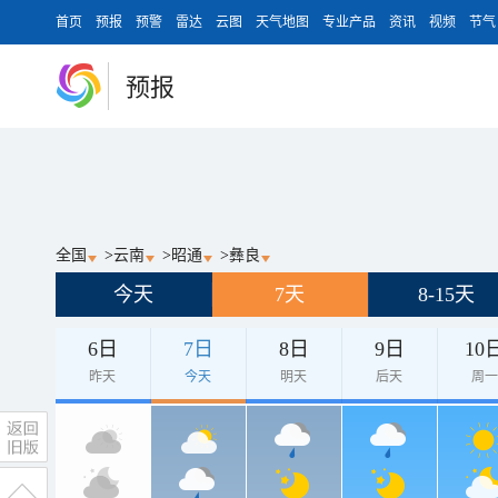
首页
预报
预警
雷达
云图
天气地图
专业产品
资讯
视频
节气
预报
全国
>
云南
>
昭通
>
彝良
今天
7天
8-15天
6日
7日
8日
9日
10
昨天
今天
明天
后天
周