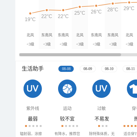
29°C
28°C
26°C
25°C
22°C
22°C
19°C
北风
东南风
东南风
北风
东南风
东南风
北风
<3级
<3级
<3级
<3级
<3级
<3级
<3级
生活助手
08-08
08-09
08-10
08-11
紫外线
运动
过敏
穿
最弱
较不宜
不易发
辐射弱，涂擦
有降水，推荐您
除特殊体质，无
适合穿