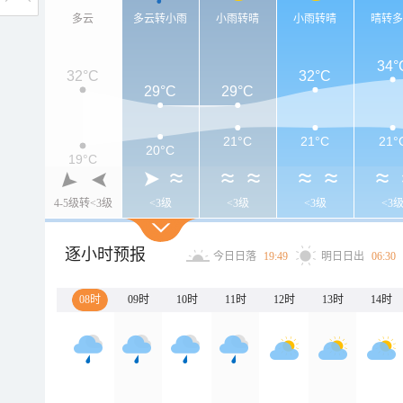
多云
多云转小雨
小雨转晴
小雨转晴
晴转
34°
32°C
32°C
29°C
29°C
21°C
21°C
21°
20°C
19°C
4-5级转<3级
<3级
<3级
<3级
<3
逐小时预报
今日日落
19:49
明日日出
06:30
08时
09时
10时
11时
12时
13时
14时