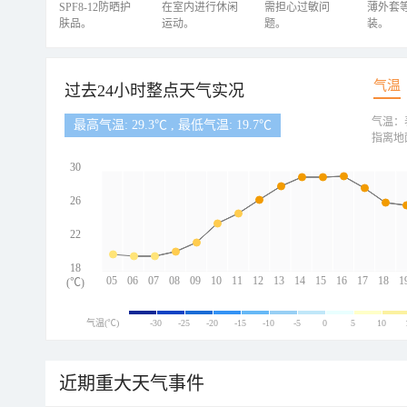
SPF8-12防晒护
在室内进行休闲
需担心过敏问
薄外套
肤品。
运动。
题。
装。
气温
过去24小时整点天气实况
气温：
最高气温: 29.3℃ , 最低气温: 19.7℃
指离地
30
26
22
18
05
06
07
08
09
10
11
12
13
14
15
16
17
18
1
(℃)
气温(℃)
-30
-25
-20
-15
-10
-5
0
5
10
近期重大天气事件