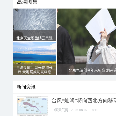
高清图集
北京天空现鱼鳞云景观
青海湖畔：湖光花海长
北京气温创今年来新高 焖蒸
云 天地铺成明亮画卷
新闻资讯
台风“灿鸿”将向西北方向移
中国天气网
2026-08-07
18:10