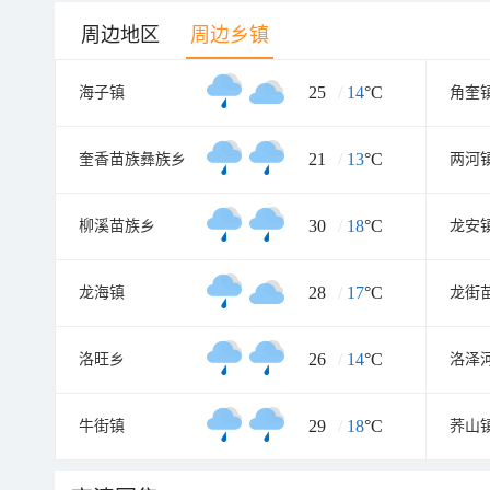
周边地区
周边乡镇
25
/
14
°C
海子镇
角奎
21
/
13
°C
奎香苗族彝族乡
两河
30
/
18
°C
柳溪苗族乡
龙安
28
/
17
°C
龙海镇
龙街
26
/
14
°C
洛旺乡
洛泽
29
/
18
°C
牛街镇
荞山