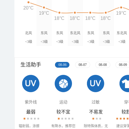
20°C
19°C
19°C
18°C
18°C
18°C
18°C
北风
东风
东风
东北风
东风
东风
东北风
<3级
<3级
<3级
<3级
<3级
<3级
<3级
生活助手
08-06
08-07
08-08
08-09
紫外线
运动
过敏
穿
最弱
较不宜
不易发
较
辐射弱，涂擦
有降水，推荐您
除特殊体质，无
建议穿