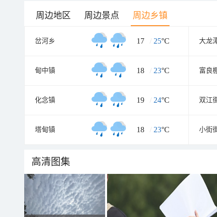
周边地区
周边景点
周边乡镇
17
/
25
°C
岔河乡
大龙
18
/
23
°C
甸中镇
富良
19
/
24
°C
化念镇
双江
18
/
23
°C
塔甸镇
小街
高清图集