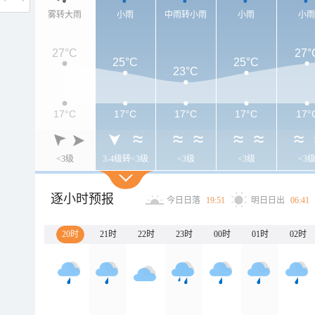
雾转大雨
小雨
中雨转小雨
小雨
小
27°C
27°
25°C
25°C
23°C
17°C
17°C
17°C
17°C
17°
<3级
3-4级转<3级
<3级
<3级
<3
逐小时预报
今日日落
19:51
明日日出
06:41
20时
21时
22时
23时
00时
01时
02时