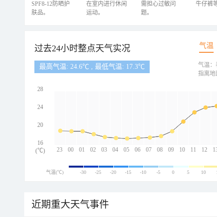
SPF8-12防晒护
在室内进行休闲
需担心过敏问
牛仔裤
肤品。
运动。
题。
气温
过去24小时整点天气实况
气温：
最高气温: 24.6℃ , 最低气温: 17.3℃
指离地
28
24
20
16
23
00
01
02
03
04
05
06
07
08
09
10
11
12
1
(℃)
气温(℃)
-30
-25
-20
-15
-10
-5
0
5
10
近期重大天气事件