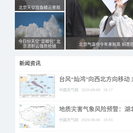
北京天空现鱼鳞云景观
今日份天空“显眼包” 北
北京气温创今年来新高 焖蒸
京浓积云强势抢镜
新闻资讯
台风“灿鸿”向西北方向移动
中国天气网
2026-08-06
18:17
地质灾害气象风险预警：湖北
中国天气网
2026-08-06
18:05