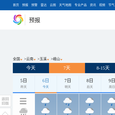
首页
预报
预警
雷达
云图
天气地图
专业产品
资讯
视频
节气
预报
全国
>
云南
>
玉溪
>
峨山
今天
7天
8-15天
5日
6日
7日
8日
9
昨天
今天
明天
后天
周