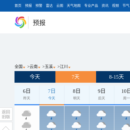
首页
预报
预警
雷达
云图
天气地图
专业产品
资讯
视频
节气
预报
全国
>
云南
>
玉溪
>
江川
今天
7天
8-15天
6日
7日
8日
9日
10
昨天
今天
明天
后天
周