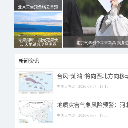
北京天空现鱼鳞云景观
青海湖畔：湖光花海长
北京气温创今年来新高 焖蒸
云 天地铺成明亮画卷
新闻资讯
台风“灿鸿”将向西北方向移
中国天气网
2026-08-07
18:10
地质灾害气象风险预警：河北
中国天气网
2026-08-07
18:05