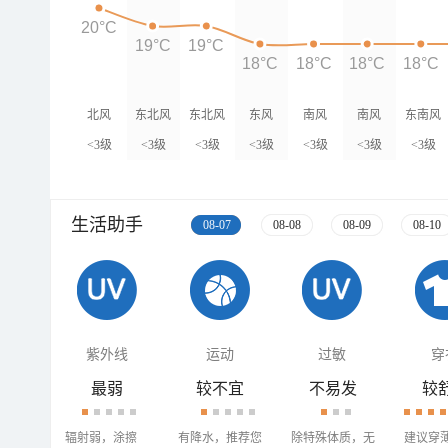
20°C
19°C
19°C
18°C
18°C
18°C
18°C
北风
东北风
东北风
东风
南风
南风
东南风
<3级
<3级
<3级
<3级
<3级
<3级
<3级
生活助手
08-07
08-08
08-09
08-10
紫外线
运动
过敏
穿
最弱
较不宜
不易发
较
辐射弱，涂擦
有降水，推荐您
除特殊体质，无
建议穿