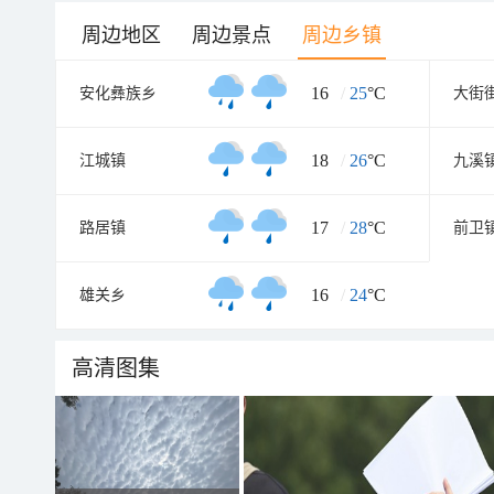
周边地区
周边景点
周边乡镇
16
/
25
°C
安化彝族乡
大街
18
/
26
°C
江城镇
九溪
17
/
28
°C
路居镇
前卫
16
/
24
°C
雄关乡
高清图集