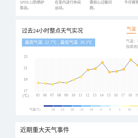
SPF8-12防晒护
在室内进行休闲
需担心过敏问
牛仔裤
肤品。
运动。
题。
气温
过去24小时整点天气实况
气温：
最高气温: 22.7℃ , 最低气温: 18.3℃
指离地
23
21
19
17
05
06
07
08
09
10
11
12
13
14
15
16
17
18
1
(℃)
气温(℃)
-30
-25
-20
-15
-10
-5
0
5
10
近期重大天气事件