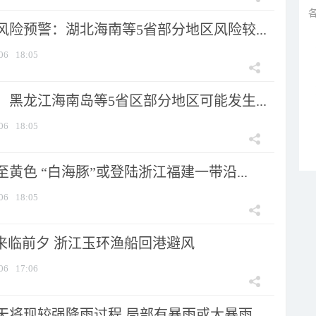
险预警：湖北海南等5省部分地区风险较...
06
18:05
黑龙江海南岛等5省区部分地区可能发生...
06
18:05
黄色 “白海豚”或登陆浙江福建一带沿...
06
18:05
”来临前夕 浙江玉环渔船回港避风
06
17:06
将现较强降雨过程 局部有暴雨或大暴雨...