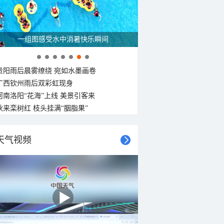
一组图感受水中消暑快乐瞬间
贵阳雨后晨雾缭绕 宛如水墨画卷
广西钦州雨后双彩虹现身
河南洛阳“花海”上线 美景引客来
秋来栾树红 枝头挂满“胭脂果”
天气视频