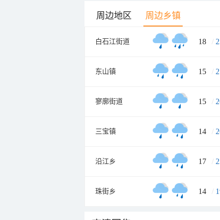
周边地区
周边乡镇
18
/
2
白石江街道
15
/
2
东山镇
15
/
2
寥廓街道
14
/
2
三宝镇
17
/
2
沿江乡
14
/
1
珠街乡