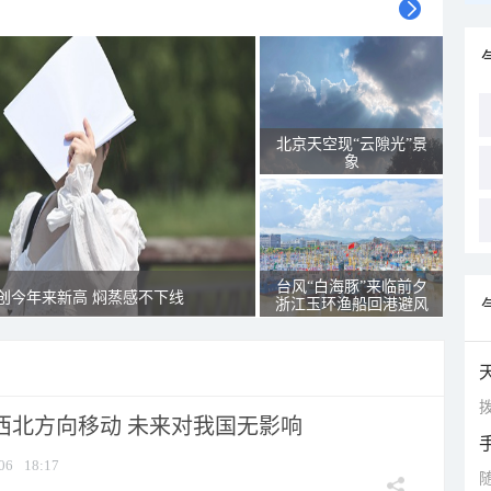
北京天空现“云隙光”景
象
台风“白海豚”来临前夕
创今年来新高 焖蒸感不下线
浙江玉环渔船回港避风
拨
向西北方向移动 未来对我国无影响
06
18:17