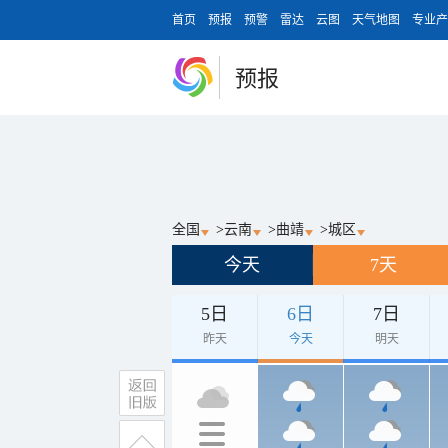
首页
预报
预警
雷达
云图
天气地图
专业产
预报
全国
>
云南
>
曲靖
>
城区
今天
7天
5日
6日
7日
昨天
今天
明天