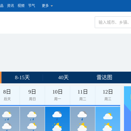
品
资讯
视频
节气
更多
8-15天
40天
雷达图
8日
9日
10日
11日
12日
后天
周日
周一
周二
周三