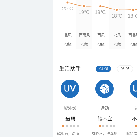
20°C
19°C
19°C
18°C
18°
北风
西南风
西风
北风
西北
<3级
<3级
<3级
<3级
<3
生活助手
08-06
08-07
紫外线
运动
最弱
较不宜
不
辐射弱，涂擦
有降水，推荐您
除特