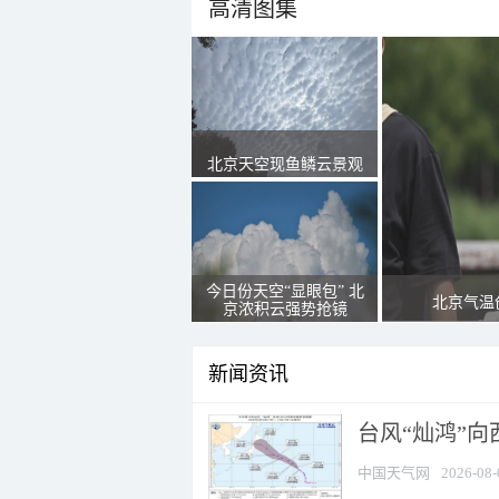
高清图集
北京天空现鱼鳞云景观
今日份天空“显眼包” 北
北京气温
京浓积云强势抢镜
新闻资讯
台风“灿鸿”
中国天气网
2026-08-