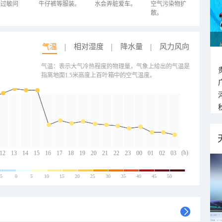
心过敏问
牛仔裤等服装。
水会弄脏爱车。
空气污染物扩
散。
气温
相对湿度
降水量
风力风向
气温：表示大气冷热程度的物理量，气象上给出的气温是
指离地面1.5米高度上百叶箱中的空气温度。
(h)
12
13
14
15
16
17
18
19
20
21
22
23
00
01
02
03
-5
0
5
10
15
20
25
30
35
40
45
50