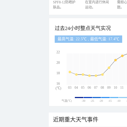
SPF8-12防晒护
在室内进行休闲
需担
肤品。
运动。
题。
过去24小时整点天气实况
最高气温: 22.5℃ , 最低气温: 17.4℃
22
20
18
16
03
04
05
06
07
08
09
10
11
(℃)
气温(℃)
-30
-25
-20
-15
-10
近期重大天气事件