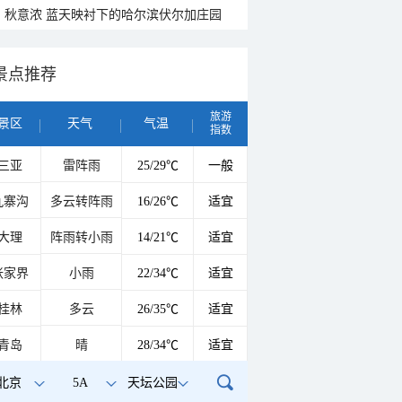
秋意浓 蓝天映衬下的哈尔滨伏尔加庄园
景点推荐
旅游
景区
天气
气温
指数
三亚
雷阵雨
25/29℃
一般
九寨沟
多云转阵雨
16/26℃
适宜
大理
阵雨转小雨
14/21℃
适宜
张家界
小雨
22/34℃
适宜
桂林
多云
26/35℃
适宜
青岛
晴
28/34℃
适宜
北京
5A
天坛公园