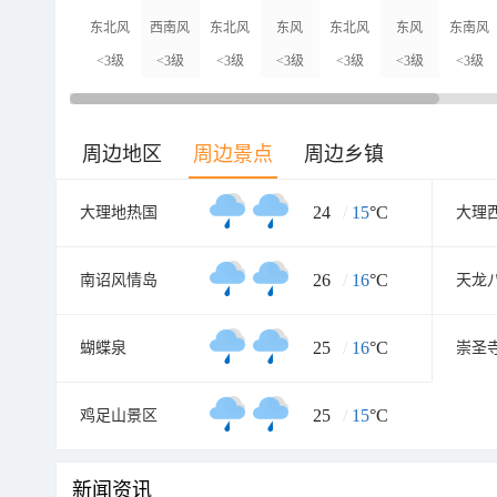
东北风
西南风
东北风
东风
东北风
东风
东南风
<3级
<3级
<3级
<3级
<3级
<3级
<3级
周边地区
周边景点
周边乡镇
24
/
15
°C
大理地热国
大理
26
/
16
°C
南诏风情岛
天龙
25
/
16
°C
蝴蝶泉
25
/
15
°C
鸡足山景区
新闻资讯