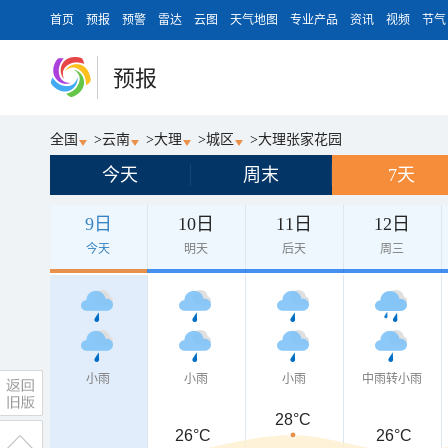
首页
预报
预警
雷达
云图
天气地图
专业产品
资讯
视频
节气
预报
全国
>
云南
>
大理
>
城区
>
大理张家花园
今天
周末
7天
9日
10日
11日
12日
今天
明天
后天
周三
小雨
小雨
小雨
中雨转小雨
28°C
26°C
26°C