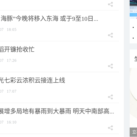
海豚”今晚将移入东海 或于9至10日...
07
18:05
稻开镰抢收忙
07
17:26
光七彩云浓积云接连上线
07
17:07
增多局地有暴雨到大暴雨 明天中南部高...
07
16:10
立