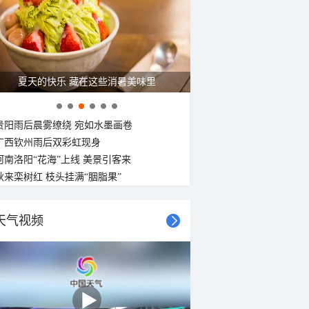
夏天的快乐 藏在这些消暑美味里
贵阳雨后晨雾缭绕 宛如水墨画卷
广西钦州雨后双彩虹现身
河南洛阳“花海”上线 美景引客来
秋来栾树红 枝头挂满“胭脂果”
天气视频