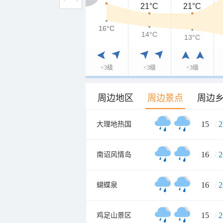
21°C
21°C
16°C
16°C
14°C
13°C
<3级
<3级
<3级
周边地区
周边景点
周边
15
/
2
大理地热国
16
/
2
南诏风情岛
16
/
2
蝴蝶泉
15
/
2
鸡足山景区