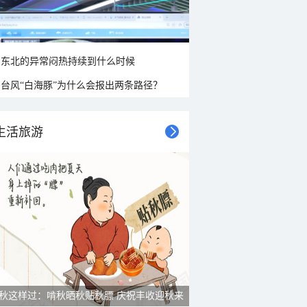
东北的异常闷热持续到什么时候
台风“白海豚”为什么会报出两条路径？
生活旅游
秋这样过：啃秋晒秋贴秋膘 庆祝丰收迎秋来