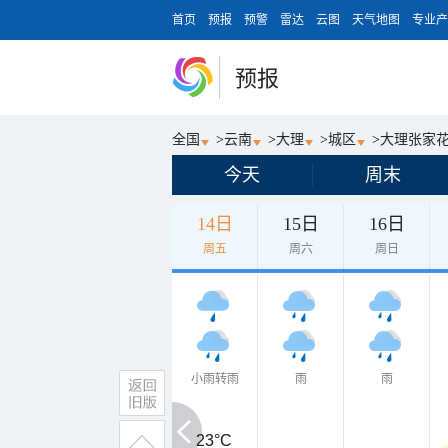
首页
预报
预警
雷达
云图
天气地图
专业产
预报
全国
>
云南
>
大理
>
城区
>
大理张家
今天
周末
14日
15日
16日
周五
周六
周日
小雨转雨
雨
雨
23°C
23°C