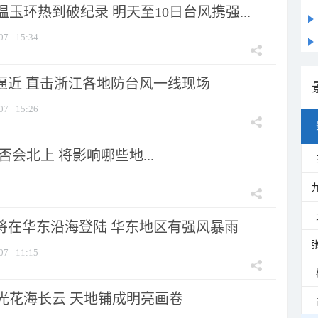
玉环热到破纪录 明天至10日台风携强...
07
15:34
”逼近 直击浙江各地防台风一线现场
07
15:26
会北上 将影响哪些地...
”将在华东沿海登陆 华东地区有强风暴雨
07
11:15
光花海长云 天地铺成明亮画卷