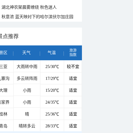
湖北神农架晨雾缭绕 秋色迷人
秋意浓 蓝天映衬下的哈尔滨伏尔加庄园
景点推荐
旅游
景区
天气
气温
指数
三亚
大雨转中雨
25/30℃
较不宜
九寨沟
多云转阵雨
17/29℃
适宜
大理
小雨
15/20℃
适宜
张家界
小雨
24/35℃
适宜
桂林
晴
25/36℃
适宜
青岛
晴转多云
28/33℃
适宜