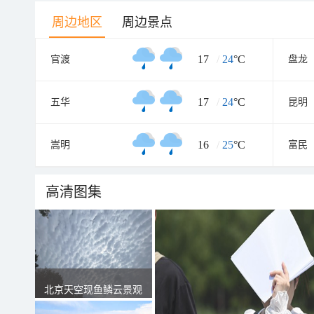
周边地区
周边景点
17
/
24
°C
官渡
盘龙
17
/
24
°C
五华
昆明
16
/
25
°C
嵩明
富民
高清图集
北京天空现鱼鳞云景观