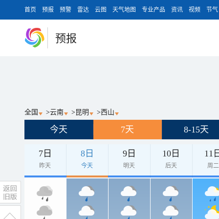
首页
预报
预警
雷达
云图
天气地图
专业产品
资讯
视频
节气
预报
全国
>
云南
>
昆明
>
西山
今天
7天
8-15天
7日
8日
9日
10日
11
昨天
今天
明天
后天
周