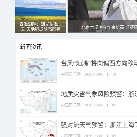
青海湖畔：湖光花海长
北京气温创今年来新高 焖蒸
云 天地铺成明亮画卷
新闻资讯
台风“灿鸿”将向偏西方向移
中国天气网
2026-08-08
18:18
地质灾害气象风险预警：浙
中国天气网
2026-08-08
18:05
强对流天气预警：浙江上海等4
中国天气网
2026-08-08
18:05