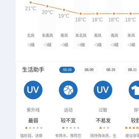
21°C
20°C
19°C
18°C
18°C
18°C
18°C
北风
东南风
南风
东北风
南风
南风
东风
<3级
<3级
<3级
<3级
<3级
<3级
<3级
生活助手
08-08
08-09
08-10
08-11
紫外线
运动
过敏
穿
最弱
较不宜
不易发
较
辐射弱，涂擦
有降水，推荐您
除特殊体质，无
建议穿