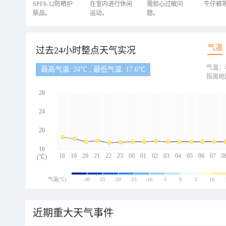
SPF8-12防晒护
在室内进行休闲
需担心过敏问
牛仔裤
肤品。
运动。
题。
气温
过去24小时整点天气实况
气温：
最高气温: 24℃ , 最低气温: 17.6℃
指离地
28
24
20
16
18
19
20
21
22
23
00
01
02
03
04
05
06
07
0
(℃)
气温(℃)
-30
-25
-20
-15
-10
-5
0
5
10
近期重大天气事件